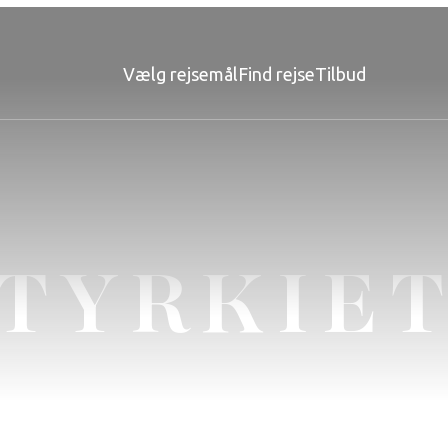
Vælg rejsemål
Find rejse
Tilbud
TYRKIE