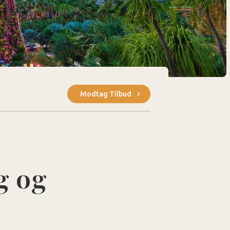
Modtag Tilbud
g og