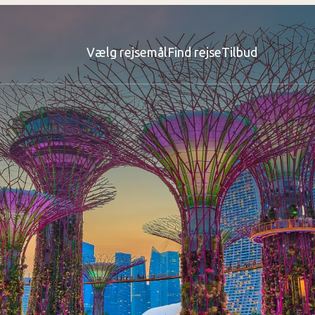
Vælg rejsemål
Find rejse
Tilbud