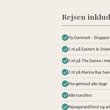
Rejsen inklud
Fly Danmark - Singapor
5 nt på Eastern & Orient
5 nt på The Danna i mer
2 nt på Marina Bay San
Morgenmad alle dage
Alle transfers
Rejsegarantifond og an