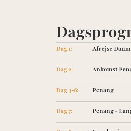
Dagsprog
Dag 1:
Afrejse Danm
Besøg hotellets hjemmeside
Dag 2:
Ankomst Pen
Dag 3-6:
Penang
Besøg hotellets hjemmeside
Besøg hotellets hjemmeside
Dag 7:
Penang - Lan