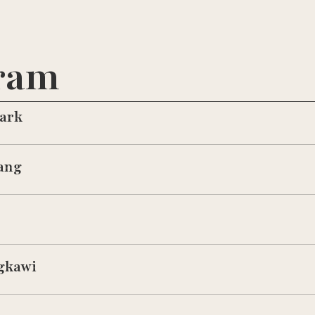
ram
ark
ang
gkawi