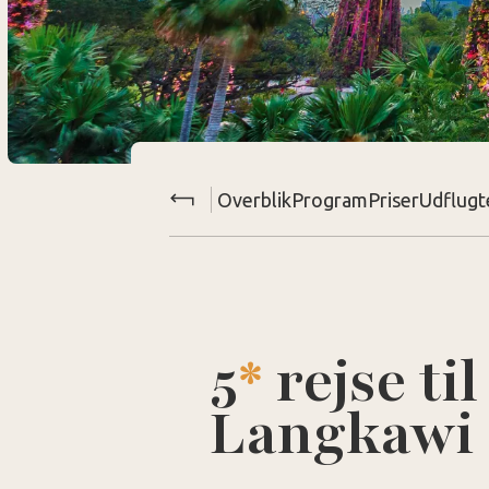
Overblik
Program
Priser
Udflugt
5
*
rejse ti
Langkawi