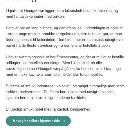
I hjertet af Georgetown ligger dette luksushotel i smuk kolonistil og
med fantastiske suiter med balkon.
Hotellet har en lang historie, og den afspejles i indretningen af hotellet
- store tunge møbler, smukke trægulve og lækre tekstiler gør, at man
føler sig hensat til kolonitiden. Dertil kommer en fantastisk udsigt over
havet fra de fleste værelser og fra den ene af hotellets 2 pools.
Udover swimmingpools er her fitnesscenter, og det er muligt at bestille
udflugter hos hotellets concierge. Men I kan snildt nå alle
seværdighederne i Georgetown på gåben fra hotellet, eller I kan tage
med en rickshaw taxa, som altid holder klar foran hotellet.
Suiterne er smukt indrettede i kolonistil og meget rummelige med stort
lækkert badeværelse. De fleste har balkon med udsigt til vandet,
ligesom her er alle tænkelige moderne faciliteter.
Et utroligt smukt hotel med fantastisk beliggenhed.
Besøg hotellets hjemmeside