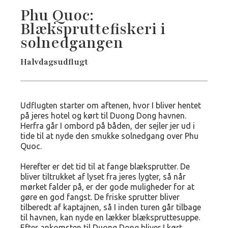
Phu Quoc:
Blækspruttefiskeri i
solnedgangen
Halvdagsudflugt
Udflugten starter om aftenen, hvor I bliver hentet
på jeres hotel og kørt til Duong Dong havnen.
Herfra går I ombord på båden, der sejler jer ud i
tide til at nyde den smukke solnedgang over Phu
Quoc.
Herefter er det tid til at fange blæksprutter. De
bliver tiltrukket af lyset fra jeres lygter, så når
mørket falder på, er der gode muligheder for at
gøre en god fangst. De friske sprutter bliver
tilberedt af kaptajnen, så I inden turen går tilbage
til havnen, kan nyde en lækker blækspruttesuppe.
Efter ankomsten til Duong Dong bliver I kørt