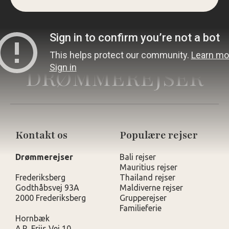
DRØMMEREJSER
Kontakt os
Populære rejser
Drømmerejser
Bali rejser
Mauritius rejser
Frederiksberg
Thailand rejser
Godthåbsvej 93A
Maldiverne rejser
2000 Frederiksberg
Grupperejser
Familieferie
Hornbæk
A.R. Friis Vej 10