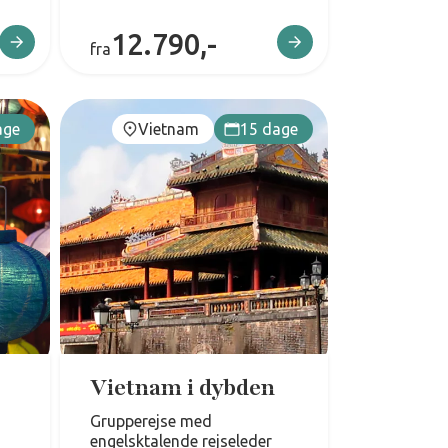
12.790,-
fra
age
Vietnam
15 dage
Vietnam i dybden
Grupperejse med
engelsktalende rejseleder