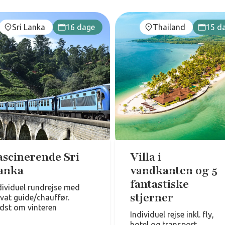
Sri Lanka
16 dage
Thailand
15 d
ascinerende Sri
Villa i
anka
vandkanten og 5
fantastiske
dividuel rundrejse med
stjerner
ivat guide/chauffør.
dst om vinteren
Individuel rejse inkl. fly,
hotel og transport