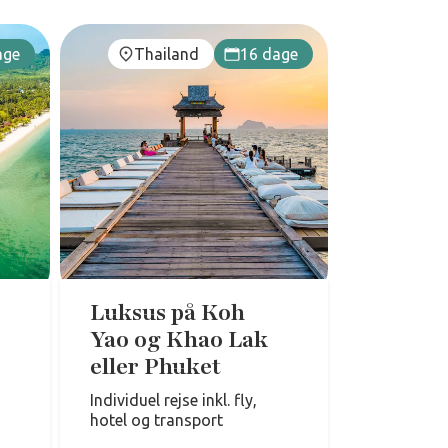
age
Thailand
16 dage
Luksus på Koh
Yao og Khao Lak
eller Phuket
Individuel rejse inkl. fly,
hotel og transport