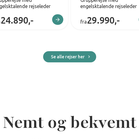
upperejse med
Grupperejse med
gelsktalende rejseleder
engelsktalende rejseleder
24.890,-
29.990,-
a
fra
Se alle rejser her
Nemt og bekvemt