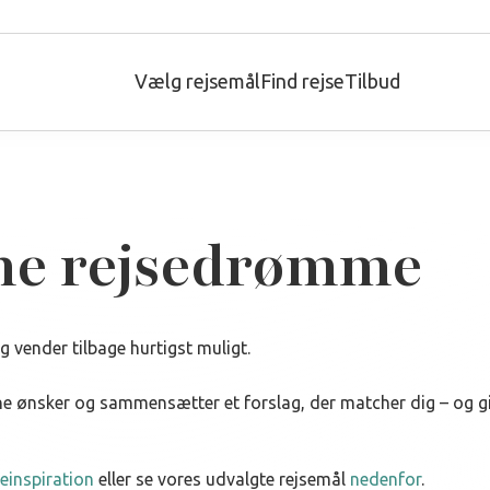
Vælg rejsemål
Find rejse
Tilbud
ine rejsedrømme
 vender tilbage hurtigst muligt.
 ønsker og sammensætter et forslag, der matcher dig – og give
seinspiration
eller se vores udvalgte rejsemål
nedenfor
.