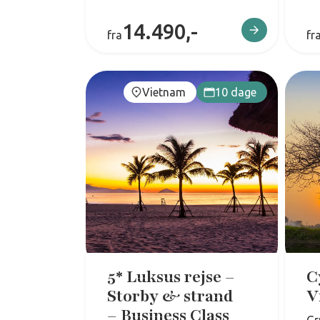
14.490,-
fra
fr
Vietnam
10 dage
5* Luksus rejse –
C
Storby & strand
V
– Business Class