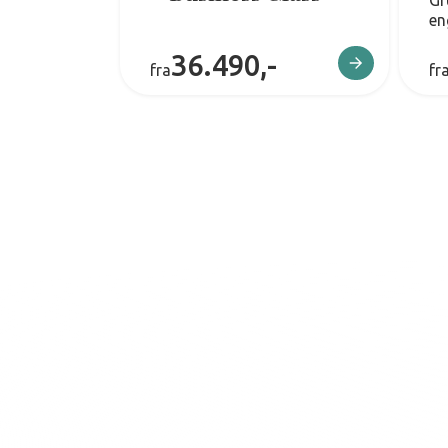
Gr
en
36.490,-
fra
fr