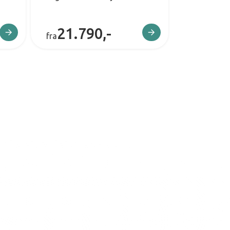
21.790,-
fra