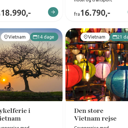
18.990,-
16.790,-
a
fra
Vietnam
14 dage
Vietnam
21 d
ykelferie i
Den store
ietnam
Vietnam rejse