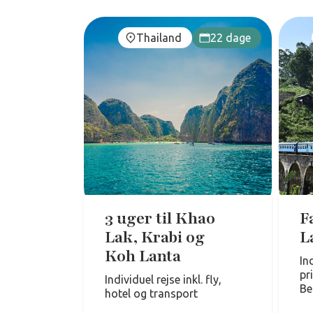
Thailand
22 dage
3 uger til Khao
F
Lak, Krabi og
L
Koh Lanta
In
pr
Individuel rejse inkl. fly,
Be
hotel og transport