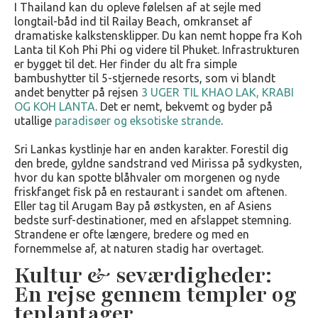
I Thailand kan du opleve følelsen af at sejle med
longtail-båd ind til Railay Beach, omkranset af
dramatiske kalkstensklipper. Du kan nemt hoppe fra Koh
Lanta til Koh Phi Phi og videre til Phuket. Infrastrukturen
er bygget til det. Her finder du alt fra simple
bambushytter til 5-stjernede resorts, som vi blandt
andet benytter på rejsen
3 UGER TIL KHAO LAK, KRABI
OG KOH LANTA
. Det er nemt, bekvemt og byder på
utallige
paradisøer og eksotiske strande
.
Sri Lankas kystlinje har en anden karakter. Forestil dig
den brede, gyldne sandstrand ved Mirissa på sydkysten,
hvor du kan spotte blåhvaler om morgenen og nyde
friskfanget fisk på en restaurant i sandet om aftenen.
Eller tag til Arugam Bay på østkysten, en af Asiens
bedste surf-destinationer, med en afslappet stemning.
Strandene er ofte længere, bredere og med en
fornemmelse af, at naturen stadig har overtaget.
Kultur & seværdigheder:
En rejse gennem templer og
teplantager