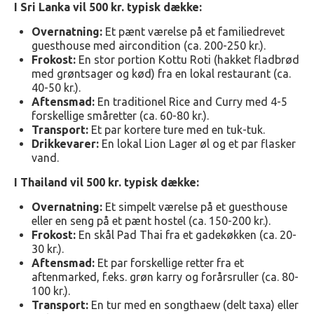
I Sri Lanka vil 500 kr. typisk dække:
Overnatning:
Et pænt værelse på et familiedrevet
guesthouse med aircondition (ca. 200-250 kr.).
Frokost:
En stor portion Kottu Roti (hakket fladbrød
med grøntsager og kød) fra en lokal restaurant (ca.
40-50 kr.).
Aftensmad:
En traditionel Rice and Curry med 4-5
forskellige småretter (ca. 60-80 kr.).
Transport:
Et par kortere ture med en tuk-tuk.
Drikkevarer:
En lokal Lion Lager øl og et par flasker
vand.
I Thailand vil 500 kr. typisk dække:
Overnatning:
Et simpelt værelse på et guesthouse
eller en seng på et pænt hostel (ca. 150-200 kr.).
Frokost:
En skål Pad Thai fra et gadekøkken (ca. 20-
30 kr.).
Aftensmad:
Et par forskellige retter fra et
aftenmarked, f.eks. grøn karry og forårsruller (ca. 80-
100 kr.).
Transport:
En tur med en songthaew (delt taxa) eller