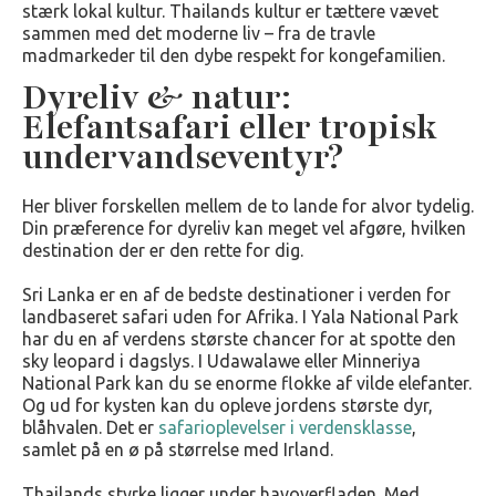
stærk lokal kultur. Thailands kultur er tættere vævet
sammen med det moderne liv – fra de travle
madmarkeder til den dybe respekt for kongefamilien.
Dyreliv & natur:
Elefantsafari eller tropisk
undervandseventyr?
Her bliver forskellen mellem de to lande for alvor tydelig.
Din præference for dyreliv kan meget vel afgøre, hvilken
destination der er den rette for dig.
Sri Lanka er en af de bedste destinationer i verden for
landbaseret safari uden for Afrika. I Yala National Park
har du en af verdens største chancer for at spotte den
sky leopard i dagslys. I Udawalawe eller Minneriya
National Park kan du se enorme flokke af vilde elefanter.
Og ud for kysten kan du opleve jordens største dyr,
blåhvalen. Det er
safarioplevelser i verdensklasse
,
samlet på en ø på størrelse med Irland.
Thailands styrke ligger under havoverfladen. Med