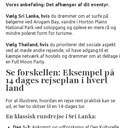
Vores anbefaling: Det afhænger af dit eventyr.
Vælg Sri Lanka, hvis
du drømmer om at surfe på
bølgerne ved Arugam Bay, vandre i Horton Plains
National Park ved solopgang og opleve en mere rå og
mindre poleret form for turisme.
Vælg Thailand, hvis
du prioriterer det sociale aspekt
ved at møde andre rejsende, vil have adgang til et
kæmpe netværk af hostels og drømmer om at deltage i
en Full Moon Party.
Se forskellen: Eksempel på
14 dages rejseplan i hvert
land
For at illustrere, hvordan en rejse rent praktisk kan se
ud, er her to skitser til en 14-dages tur.
En klassisk rundrejse i Sri Lanka:
Dag 1-3:
Ankomst og udforskning af Den Kulturelle