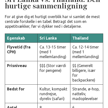
hurtige sammenligning
For at give dig et hurtigt overblik har vi samlet de mest
centrale forskelle i en tabel. Betragt det som en
appetitvækker, før vi dykker ned i detaljerne.
Egenskab
Sri Lanka
Thailand
Flyvetid (fra
Ca. 13-15 timer
Ca. 12-14 timer
CPH)
(med 1
(med 1
mellemlanding)
mellemlanding)
Prisniveau
$$$ (Stor værdi
$$ (Generelt
for pengene)
billigere, især
for
backpackere)
Bedst for
Kultur, kompakt
Strande, ø-hop,
rundrejse,
natteliv,
dyreliv (safari)
madoplevelser
Antal
8
6