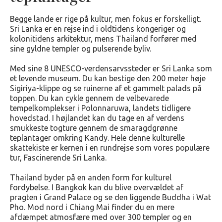
Begge lande er rige på kultur, men fokus er forskelligt.
Sri Lanka er en rejse ind i oldtidens kongeriger og
kolonitidens arkitektur, mens Thailand forfører med
sine gyldne templer og pulserende byliv.
Med sine 8 UNESCO-verdensarvssteder er Sri Lanka som
et levende museum. Du kan bestige den 200 meter høje
Sigiriya-klippe og se ruinerne af et gammelt palads på
toppen. Du kan cykle gennem de velbevarede
tempelkomplekser i Polonnaruwa, landets tidligere
hovedstad. I højlandet kan du tage en af verdens
smukkeste togture gennem de smaragdgrønne
teplantager omkring Kandy. Hele denne kulturelle
skattekiste er kernen i en rundrejse som vores populære
tur, Fascinerende Sri Lanka.
Thailand byder på en anden form for kulturel
fordybelse. I Bangkok kan du blive overvældet af
pragten i Grand Palace og se den liggende Buddha i Wat
Pho. Mod nord i Chiang Mai finder du en mere
afdæmpet atmosfære med over 300 templer og en