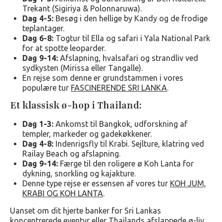
Trekant (Sigiriya & Polonnaruwa).
Dag 4-5:
Besøg i den hellige by Kandy og de frodige
teplantager.
Dag 6-8:
Togtur til Ella og safari i Yala National Park
for at spotte leoparder.
Dag 9-14:
Afslapning, hvalsafari og strandliv ved
sydkysten (Mirissa eller Tangalle).
En rejse som denne er grundstammen i vores
populære tur
FASCINERENDE SRI LANKA
.
Et klassisk ø-hop i Thailand:
Dag 1-3:
Ankomst til Bangkok, udforskning af
templer, markeder og gadekøkkener.
Dag 4-8:
Indenrigsfly til Krabi. Sejlture, klatring ved
Railay Beach og afslapning.
Dag 9-14:
Færge til den roligere ø Koh Lanta for
dykning, snorkling og kajakture.
Denne type rejse er essensen af vores tur
KOH JUM,
KRABI OG KOH LANTA
.
Uanset om dit hjerte banker for Sri Lankas
koncentrerede eventyr eller Thailands afslappede ø-liv,