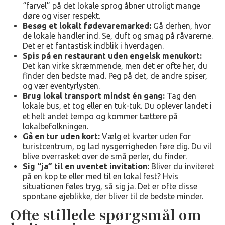
“farvel” på det lokale sprog åbner utroligt mange
døre og viser respekt.
Besøg et lokalt fødevaremarked:
Gå derhen, hvor
de lokale handler ind. Se, duft og smag på råvarerne.
Det er et fantastisk indblik i hverdagen.
Spis på en restaurant uden engelsk menukort:
Det kan virke skræmmende, men det er ofte her, du
finder den bedste mad. Peg på det, de andre spiser,
og vær eventyrlysten.
Brug lokal transport mindst én gang:
Tag den
lokale bus, et tog eller en tuk-tuk. Du oplever landet i
et helt andet tempo og kommer tættere på
lokalbefolkningen.
Gå en tur uden kort:
Vælg et kvarter uden for
turistcentrum, og lad nysgerrigheden føre dig. Du vil
blive overrasket over de små perler, du finder.
Sig “ja” til en uventet invitation:
Bliver du inviteret
på en kop te eller med til en lokal fest? Hvis
situationen føles tryg, så sig ja. Det er ofte disse
spontane øjeblikke, der bliver til de bedste minder.
Ofte stillede spørgsmål om