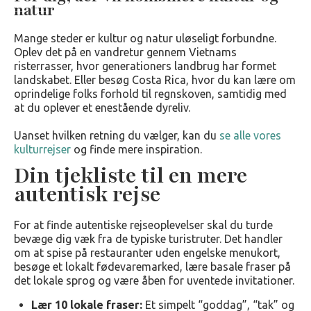
natur
Mange steder er kultur og natur uløseligt forbundne.
Oplev det på en vandretur gennem Vietnams
risterrasser, hvor generationers landbrug har formet
landskabet. Eller besøg Costa Rica, hvor du kan lære om
oprindelige folks forhold til regnskoven, samtidig med
at du oplever et enestående dyreliv.
Uanset hvilken retning du vælger, kan du
se alle vores
kulturrejser
og finde mere inspiration.
Din tjekliste til en mere
autentisk rejse
For at finde autentiske rejseoplevelser skal du turde
bevæge dig væk fra de typiske turistruter. Det handler
om at spise på restauranter uden engelske menukort,
besøge et lokalt fødevaremarked, lære basale fraser på
det lokale sprog og være åben for uventede invitationer.
Lær 10 lokale fraser:
Et simpelt “goddag”, “tak” og