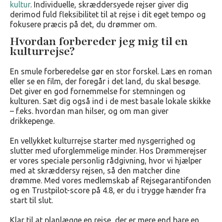
kultur
. Individuelle, skræddersyede rejser giver dig
derimod fuld fleksibilitet til at rejse i dit eget tempo og
fokusere præcis på det, du drømmer om.
Hvordan forbereder jeg mig til en
kulturrejse?
En smule forberedelse gør en stor forskel. Læs en roman
eller se en film, der foregår i det land, du skal besøge.
Det giver en god fornemmelse for stemningen og
kulturen. Sæt dig også ind i de mest basale lokale skikke
– f.eks. hvordan man hilser, og om man giver
drikkepenge.
En vellykket kulturrejse starter med nysgerrighed og
slutter med uforglemmelige minder. Hos Drømmerejser
er vores speciale personlig rådgivning, hvor vi hjælper
med at skræddersy rejsen, så den matcher dine
drømme. Med vores medlemskab af Rejsegarantifonden
og en Trustpilot-score på 4.8, er du i trygge hænder fra
start til slut.
Klar til at planlægge en rejse, der er mere end bare en