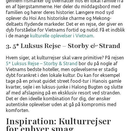
gennem rismarker og overnatter hos en lokal familie fra
en af bjergstammerne. Her deler du middagsbord med
familien og hører deres historier. Længere mod syd
oplever du Hoi Ans historiske charme og Mekong-
deltaets flydende markeder. Det er en rejse, der giver en
dyb forståelse for Vietnams fortid og nutid. Få et indblik
i de mange
kulturelle oplevelser i Vietnam
.
3. 5* Luksus Rejse – Storby & Strand
Hvem siger, at kulturrejser skal være primitive? På rejsen
5* Luksus Rejse – Storby & Strand
bor du på nogle af
Vietnams bedste hoteller, men oplevelserne er stadig
dybt forankret i den lokale kultur. Du kan for eksempel
tage på en privat guidet street food-tur i Hanois gamle
kvarter, sejle i en luksus-junke i Halong Bugten og slutte
af med afslapning på en eksklusiv resort ved stranden.
Det er den ideelle kombination for dig, der ønsker
autentiske oplevelser uden at gå på kompromis med
komforten.
Inspiration: Kulturrejser
for enhver smag