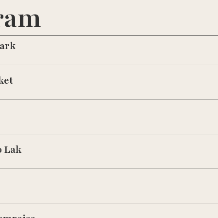
ram
ark
Phuket lufthavn
ket
o Lak