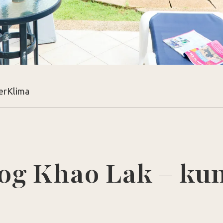
er
Klima
og Khao Lak – kun