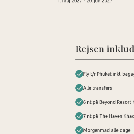
1. maj 2027 - 20. jun 2027
Rejsen inklud
Fly t/r Phuket inkl. bag
Alle transfers
6 nt på Beyond Resort 
7 nt på The Haven Khao
Morgenmad alle dage