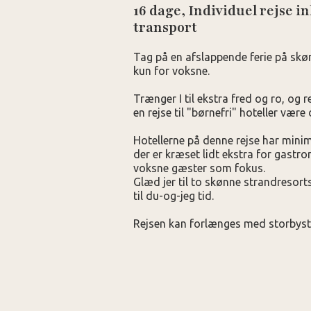
16 dage, Individuel rejse ink
transport
Tag på en afslappende ferie på skø
kun for voksne.
Trænger I til ekstra fred og ro, og r
en rejse til "børnefri" hoteller være d
Hotellerne på denne rejse har mini
der er kræset lidt ekstra for gastr
voksne gæster som fokus.
Glæd jer til to skønne strandresor
til du-og-jeg tid.
Rejsen kan forlænges med storbysto