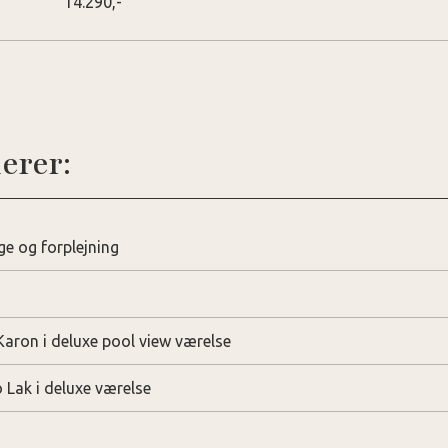
14.290,-
erer:
age og forplejning
Karon i deluxe pool view værelse
 Lak i deluxe værelse