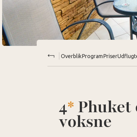
Overblik
Program
Priser
Udflugt
4
*
Phuket 
voksne