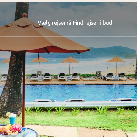
Vælg rejsemål
Find rejse
Tilbud