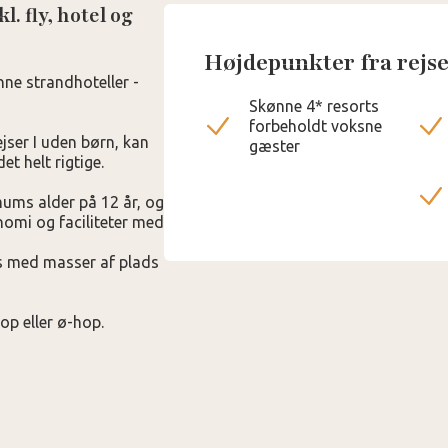
l. fly, hotel og
Højdepunkter fra rejs
nne strandhoteller -
Skønne 4* resorts
forbeholdt voksne
ejser I uden børn, kan
gæster
et helt rigtige.
mums alder på 12 år, og
onomi og faciliteter med
ts med masser af plads
p eller ø-hop.