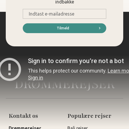
indbakke
E-
mail
*
Tilmeld
DRØMMEREJSER
Kontakt os
Populære rejser
Drømmerejser
Bali rejser