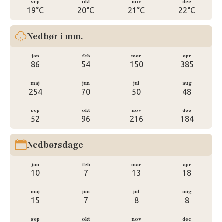
sep
okt
nov
dec
19°C
20°C
21°C
22°C
Nedbør i mm.
jan
feb
mar
apr
86
54
150
385
maj
jun
jul
aug
254
70
50
48
sep
okt
nov
dec
52
96
216
184
Nedbørsdage
jan
feb
mar
apr
10
7
13
18
maj
jun
jul
aug
15
7
8
8
sep
okt
nov
dec