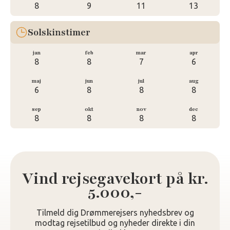
8
9
11
13
Solskinstimer
jan
feb
mar
apr
8
8
7
6
maj
jun
jul
aug
6
8
8
8
sep
okt
nov
dec
8
8
8
8
Vind rejsegavekort på kr.
5.000,-
Tilmeld dig Drømmerejsers nyhedsbrev og
modtag rejsetilbud og nyheder direkte i din