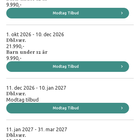
9.990,-
Sugar Beach Mauritius
er stedet, hvor hver dag føles
Modtag Tilbud
som den bedste dag på ferien – og hvor minderne varer
længe efter, I er kommet hjem.
1. okt 2026 - 10. dec 2026
Dbl.vær.
21.990,-
Barn under 12 år
9.990,-
Besøg hotellets hjemmeside
Modtag Tilbud
11. dec 2026 - 10. jan 2027
Dbl.vær.
Modtag tilbud
Modtag Tilbud
11. jan 2027 - 31. mar 2027
Dbl.vær.