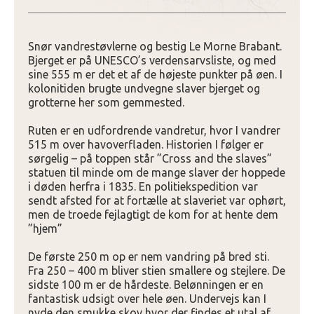
Snør vandrestøvlerne og bestig Le Morne Brabant.
Bjerget er på UNESCO’s verdensarvsliste, og med
sine 555 m er det et af de højeste punkter på øen. I
kolonitiden brugte undvegne slaver bjerget og
grotterne her som gemmested.
Ruten er en udfordrende vandretur, hvor I vandrer
515 m over havoverfladen. Historien I følger er
sørgelig – på toppen står ”Cross and the slaves”
statuen til minde om de mange slaver der hoppede
i døden herfra i 1835. En politiekspedition var
sendt afsted for at fortælle at slaveriet var ophørt,
men de troede fejlagtigt de kom for at hente dem
”hjem”
De første 250 m op er nem vandring på bred sti.
Fra 250 – 400 m bliver stien smallere og stejlere. De
sidste 100 m er de hårdeste. Belønningen er en
fantastisk udsigt over hele øen. Undervejs kan I
nyde den smukke skov hvor der findes et utal af