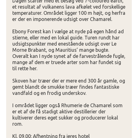
Dagen starter med et besøg ved 7-coloured earth,
et resultat af vulkanens lava afkølet ved forskellige
temperaturer. Området ligger 100 m højt, og herfra
er der en imponerende udsigt over Chamarel.
Ebony Forest kan I vælge at nyde på egen hånd ad
stierne, eller med en lokal guide. Turen rundt har
udsigtspunkter med enestående udsigt over Le
Morne Brabant, og Mauritius’ mange bugte.
Overalt kan I nyde synet af de farvestrålende fugle,
mange af dem er truede arter som har fundet sig
til rette her.
Skoven har træer der er mere end 300 år gamle, og
gemt blandt de smukke træer findes fantastiske
vandfald og en frodig underskov.
I området ligger også Rhumerie de Chamarel som
er et af de få stadigt aktive destillerier der
kultiverer deres eget sukker og producerer lokal
rom.
Kl. 09.00: Afhentning fra jeres hotel