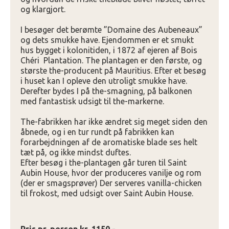
og klargjort.
I besøger det berømte ”Domaine des Aubeneaux”
og dets smukke have. Ejendommen er et smukt
hus bygget i kolonitiden, i 1872 af ejeren af Bois
Chéri Plantation. The plantagen er den første, og
største the-producent på Mauritius. Efter et besøg
i huset kan I opleve den utroligt smukke have.
Derefter bydes I på the-smagning, på balkonen
med fantastisk udsigt til the-markerne.
The-fabrikken har ikke ændret sig meget siden den
åbnede, og i en tur rundt på fabrikken kan
forarbejdningen af de aromatiske blade ses helt
tæt på, og ikke mindst duftes.
Efter besøg i the-plantagen går turen til Saint
Aubin House, hvor der produceres vanilje og rom
(der er smagsprøver) Der serveres vanilla-chicken
til frokost, med udsigt over Saint Aubin House.