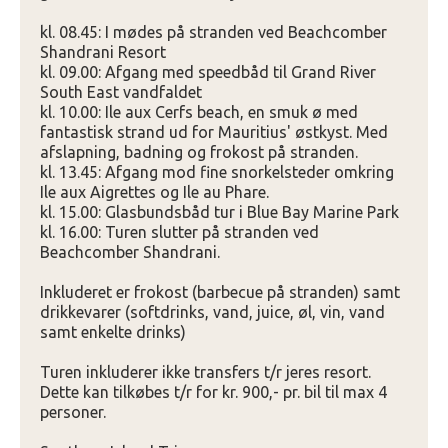
kl. 08.45: I mødes på stranden ved Beachcomber
Shandrani Resort
kl. 09.00: Afgang med speedbåd til Grand River
South East vandfaldet
kl. 10.00: Ile aux Cerfs beach, en smuk ø med
fantastisk strand ud for Mauritius' østkyst. Med
afslapning, badning og frokost på stranden.
kl. 13.45: Afgang mod fine snorkelsteder omkring
Ile aux Aigrettes og Ile au Phare.
kl. 15.00: Glasbundsbåd tur i Blue Bay Marine Park
kl. 16.00: Turen slutter på stranden ved
Beachcomber Shandrani.
Inkluderet er frokost (barbecue på stranden) samt
drikkevarer (softdrinks, vand, juice, øl, vin, vand
samt enkelte drinks)
Turen inkluderer ikke transfers t/r jeres resort.
Dette kan tilkøbes t/r for kr. 900,- pr. bil til max 4
personer.