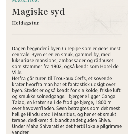
MAURITIUS:
Magiske syd
Heldagstur
Dagen begynder i byen Curepipe som er øens mest
centrale. Byen er en en smuk, gammel by, med
luksuriøse mansions, ambassader og rådhuset
som stammer fra 1902, også kendt som Hotel de
Ville.
Herfra går turen til Trou-aux Cerfs, et sovende
krater hvorfra man har et fantastisk udsigt over
byen. Stedet er også kendt for sin kolde, friske luft
og smukke solnedgange. I bjergene ligger Ganga
Talao, en krater sø i de frodige bjerge, 1800 m
over havoverfladen. Søen betragtes som det mest
hellige Hindu sted i Mauritius, og her er et smukt
tempel dedikeret til blandt andet guden Shiva.
Under Maha Shivarati er det hertil lokale pilgrimme
vandrer.