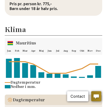
Pris pr. person kr. 775,-
Børn under 18 år halv pris.
Klima
Mauritius
Jan
Feb
Mar
Apr
Maj
Jun
Jul
Aug
Sep
Okt
Nov
Dec
Dagtemperatur
Nedbør i mm.
Mauritius
Sugar Beach Mauritius - luksus på fantastisk strand
Dagtemperatur
Modtag Tilbud