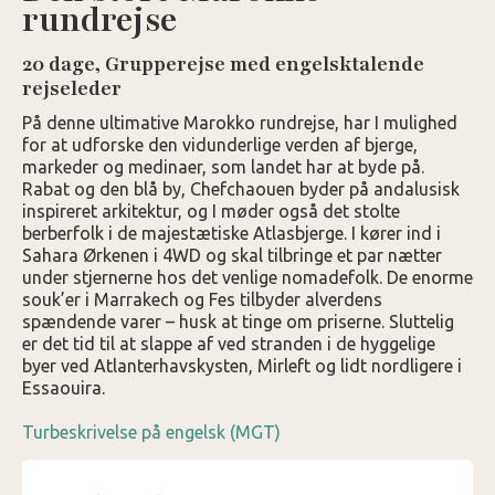
rundrejse
20 dage, Grupperejse med engelsktalende
rejseleder
På denne ultimative Marokko rundrejse, har I mulighed
for at udforske den vidunderlige verden af bjerge,
markeder og medinaer, som landet har at byde på.
Rabat og den blå by, Chefchaouen byder på andalusisk
inspireret arkitektur, og I møder også det stolte
berberfolk i de majestætiske Atlasbjerge. I kører ind i
Sahara Ørkenen i 4WD og skal tilbringe et par nætter
under stjernerne hos det venlige nomadefolk. De enorme
souk’er i Marrakech og Fes tilbyder alverdens
spændende varer – husk at tinge om priserne. Sluttelig
er det tid til at slappe af ved stranden i de hyggelige
byer ved Atlanterhavskysten, Mirleft og lidt nordligere i
Essaouira.
Turbeskrivelse på engelsk (MGT)