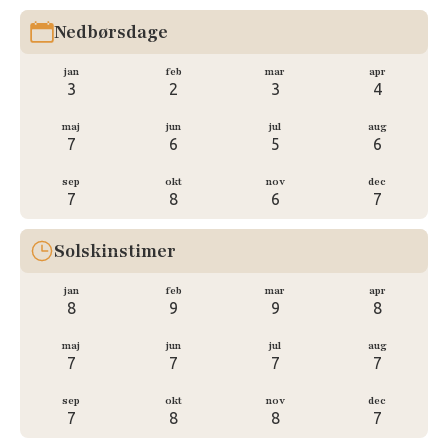
Nedbørsdage
jan
feb
mar
apr
3
2
3
4
maj
jun
jul
aug
7
6
5
6
sep
okt
nov
dec
7
8
6
7
Solskinstimer
jan
feb
mar
apr
8
9
9
8
maj
jun
jul
aug
7
7
7
7
sep
okt
nov
dec
7
8
8
7