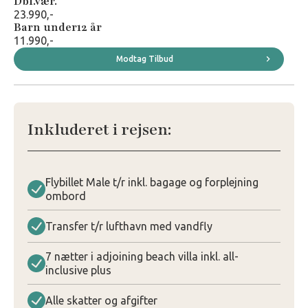
Dbl.vær.
23.990,-
Barn under12 år
11.990,-
Modtag Tilbud
Inkluderet i rejsen:
Flybillet Male t/r inkl. bagage og forplejning
ombord
Transfer t/r lufthavn med vandfly
7 nætter i adjoining beach villa inkl. all-
inclusive plus
Alle skatter og afgifter