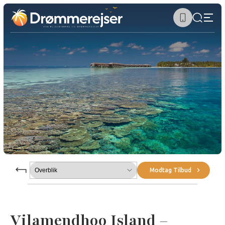
Submenu
Modtag Tilbud
Vilamendhoo Island –