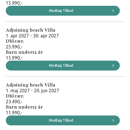
15.990,-
Se indhold af all-inclusive plus
her
Modtag Tilbud
Adjoining beach Villa
Besøg hotellets hjemmeside
1. apr 2027 - 30. apr 2027
Dbl.vær.
25.990,-
Barn under12 år
15.990,-
Modtag Tilbud
Adjoining beach Villa
1. maj 2027 - 20. jun 2027
Dbl.vær.
23.490,-
Barn under12 år
11.990,-
Modtag Tilbud