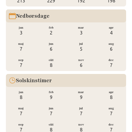
213
229
192
198
Nedbørsdage
jan
feb
mar
apr
3
2
3
4
maj
jun
jul
aug
7
6
5
6
sep
okt
nov
dec
7
8
6
7
Solskinstimer
jan
feb
mar
apr
8
9
9
8
maj
jun
jul
aug
7
7
7
7
sep
okt
nov
dec
7
8
8
7