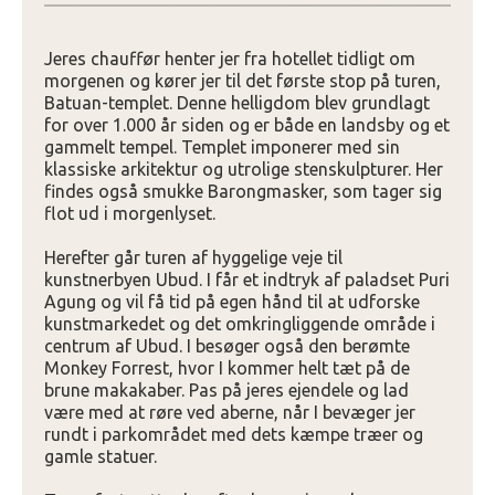
Jeres chauffør henter jer fra hotellet tidligt om
morgenen og kører jer til det første stop på turen,
Batuan-templet. Denne helligdom blev grundlagt
for over 1.000 år siden og er både en landsby og et
gammelt tempel. Templet imponerer med sin
klassiske arkitektur og utrolige stenskulpturer. Her
findes også smukke Barongmasker, som tager sig
flot ud i morgenlyset.
Herefter går turen af hyggelige veje til
kunstnerbyen Ubud. I får et indtryk af paladset Puri
Agung og vil få tid på egen hånd til at udforske
kunstmarkedet og det omkringliggende område i
centrum af Ubud. I besøger også den berømte
Monkey Forrest, hvor I kommer helt tæt på de
brune makakaber. Pas på jeres ejendele og lad
være med at røre ved aberne, når I bevæger jer
rundt i parkområdet med dets kæmpe træer og
gamle statuer.