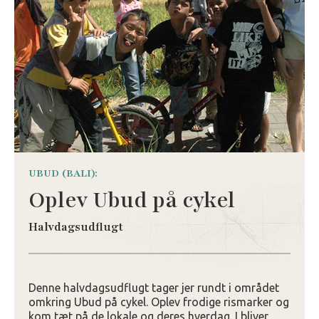
UBUD (BALI):
Oplev Ubud på cykel
Halvdagsudflugt
Denne halvdagsudflugt tager jer rundt i området
omkring Ubud på cykel. Oplev frodige rismarker og
kom tæt på de lokale og deres hverdag. I bliver