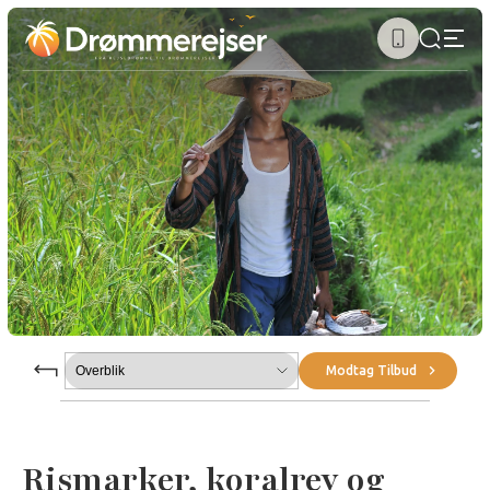
Submenu
Modtag Tilbud
Rismarker, koralrev og