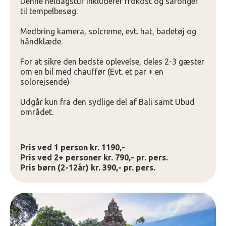
Denne heldagstur inkluderer frokost og saronger
til tempelbesøg.
Medbring kamera, solcreme, evt. hat, badetøj og
håndklæde.
For at sikre den bedste oplevelse, deles 2-3 gæster
om en bil med chauffør (Evt. et par + en
solorejsende)
Udgår kun fra den sydlige del af Bali samt Ubud
området.
Pris ved 1 person kr. 1190,-
Pris ved 2+ personer kr. 790,- pr. pers.
Pris børn (2-12år) kr. 390,- pr. pers.