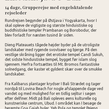
14 dage, Grupperejse med engelsktalende
rejseleder
Rundrejsen begynder på Østjava i Yogyakarta, hvor I
skal opleve de vigtigste og største hinduistiske og
buddhistiske templer Prambanan og Borobodur, der
blev forladt for næsten tusind år siden.
Dieng Plateauets tågede højder byder på de utroligste
landskaber med rygende svovlsøer og bjerge. På den
vestlige skråning ligger det erotiske tempel Candi Sukuh,
det sidste hinduistiske tempel, bygget før islam slog
igennem. Herfra fortsættes til Mt. Bromos fantastiske
solnedgang, der kaster et gyldent skær over de smukke
landskaber.
Fra Kalibarus plantager krydser I Bali Strædet og tager
nordpå til Lovina Beach for nogle afslappende dage ved
vandet og med mulighed for en tidlig sejltur i søgen
efter delfiner. Midt på Bali opleves øens kulturelle og
kunstneriske centrum, Ubud. I området kan I besøge de
berømte Goa Gajah huler, Yeh Pula og templet Pejeng,