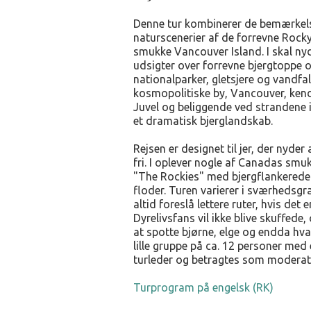
Denne tur kombinerer de bemærkel
naturscenerier af de forrevne Roc
smukke Vancouver Island. I skal ny
udsigter over forrevne bjergtoppe 
nationalparker, gletsjere og vandfa
kosmopolitiske by, Vancouver, ke
Juvel og beliggende ved strandene i
et dramatisk bjerglandskab.
Rejsen er designet til jer, der nyder
fri. I oplever nogle af Canadas smu
"The Rockies" med bjergflankerede 
floder. Turen varierer i sværhedsgra
altid foreslå lettere ruter, hvis det 
Dyrelivsfans vil ikke blive skuffede,
at spotte bjørne, elge og endda hval
lille gruppe på ca. 12 personer med
turleder og betragtes som moderat
Turprogram på engelsk (RK)