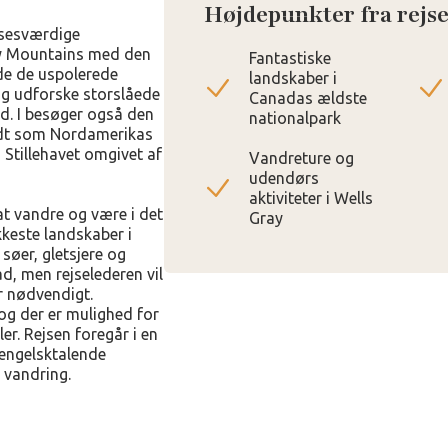
Højdepunkter fra rejs
sesværdige
ky Mountains med den
Fantastiske
de de uspolerede
landskaber i
og udforske storslåede
Canadas ældste
ld. I besøger også den
nationalpark
ndt som Nordamerikas
 Stillehavet omgivet af
Vandreture og
udendørs
aktiviteter i Wells
 at vandre og være i det
Gray
kkeste landskaber i
søer, gletsjere og
d, men rejselederen vil
er nødvendigt.
 og der er mulighed for
er. Rejsen foregår i en
 engelsktalende
 vandring.