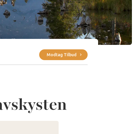
Modtag Tilbud
avskysten