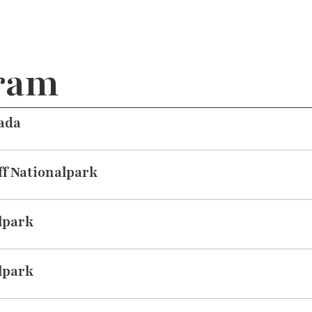
ram
ada
ff Nationalpark
lpark
lpark