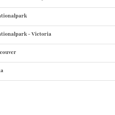
ationalpark
ationalpark - Victoria
ncouver
da