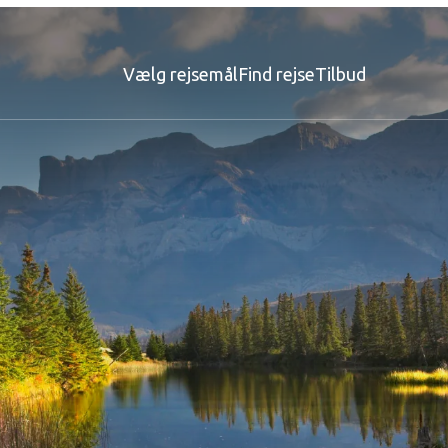
Vælg rejsemål
Find rejse
Tilbud