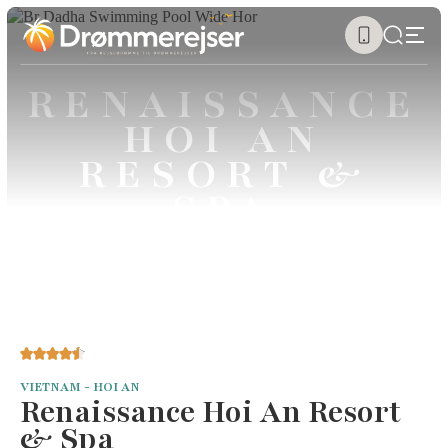
RENAISSANCE
HOI AN
RESORT &
SPA
VIETNAM - HOI AN
Renaissance Hoi An Resort
& Spa