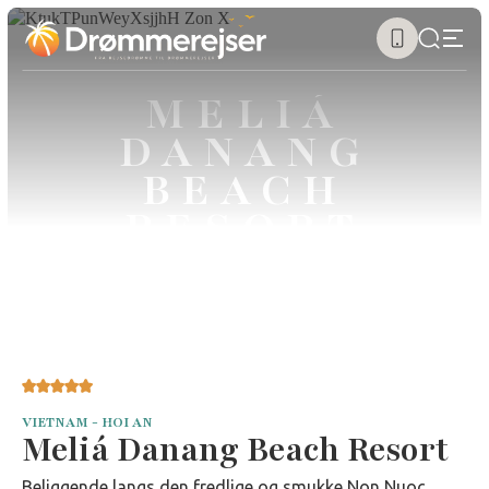
MELIÁ
DANANG
BEACH
RESORT
VIETNAM - HOI AN
Meliá Danang Beach Resort
Beliggende langs den fredlige og smukke Non Nuoc