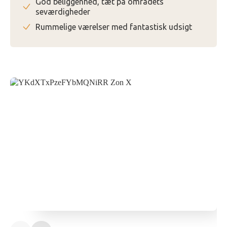
God beliggenhed, tæt på områdets
seværdigheder
Rummelige værelser med fantastisk udsigt