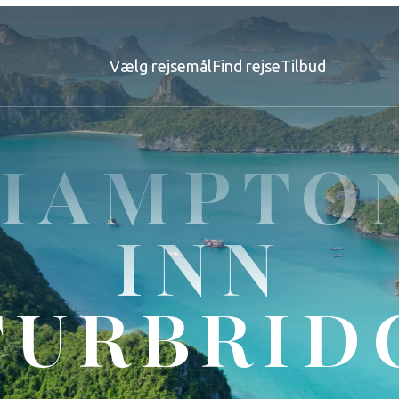
Vælg rejsemål
Find rejse
Tilbud
HAMPTO
INN
TURBRID