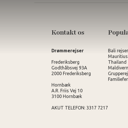
Kontakt os
Populæ
Drømmerejser
Bali rejse
Mauritius
Frederiksberg
Thailand 
Godthåbsvej 93A
Maldivern
2000 Frederiksberg
Grupperej
Familiefer
Hornbæk
A.R. Friis Vej 10
3100 Hornbæk
AKUT TELEFON: 3317 7217