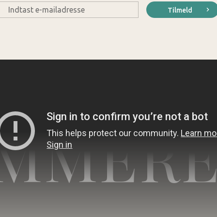
E-
Tilmeld
mail
*
MMERE