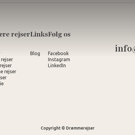
re rejser
Links
Følg os
info
r
Blog
Facebook
 rejser
Instagram
rejser
LinkedIn
e rejser
ser
ie
Copyright © Drømmerejser