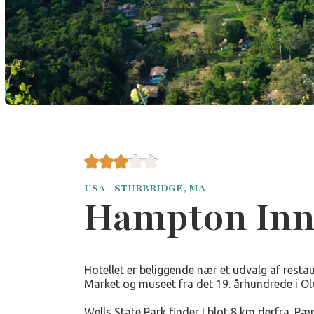
USA - STURBRIDGE, MA
Hampton Inn
Hotellet er beliggende nær et udvalg af restau
Market og museet fra det 19. århundrede i Old
Wells State Park finder I blot 8 km derfra. Pæn