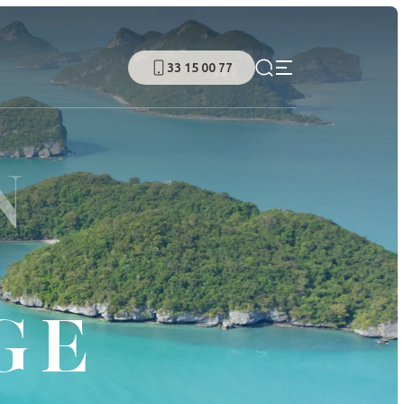
33 15 00 77
N
GE