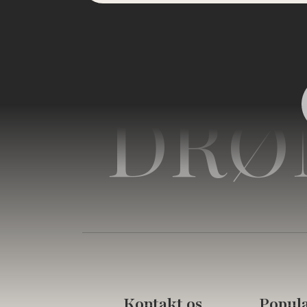
DRØ
Kontakt os
Populæ