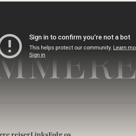
MMERE
re rejser
Links
Følg os