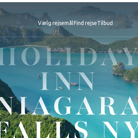
Vælg rejsemål
Find rejse
Tilbud
HOLIDA
INN
NIAGAR
FALLS N