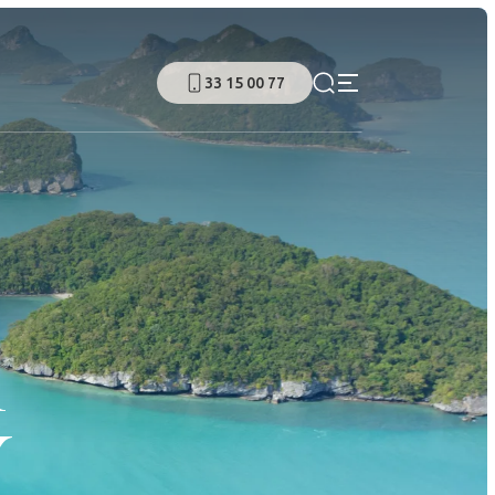
33 15 00 77
Y
A
Y