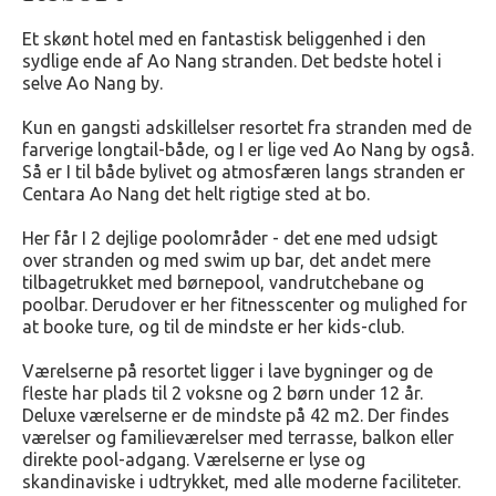
Et skønt hotel med en fantastisk beliggenhed i den
sydlige ende af Ao Nang stranden. Det bedste hotel i
selve Ao Nang by.
Kun en gangsti adskillelser resortet fra stranden med de
farverige longtail-både, og I er lige ved Ao Nang by også.
Så er I til både bylivet og atmosfæren langs stranden er
Centara Ao Nang det helt rigtige sted at bo.
Her får I 2 dejlige poolområder - det ene med udsigt
over stranden og med swim up bar, det andet mere
tilbagetrukket med børnepool, vandrutchebane og
poolbar. Derudover er her fitnesscenter og mulighed for
at booke ture, og til de mindste er her kids-club.
Værelserne på resortet ligger i lave bygninger og de
fleste har plads til 2 voksne og 2 børn under 12 år.
Deluxe værelserne er de mindste på 42 m2. Der findes
værelser og familieværelser med terrasse, balkon eller
direkte pool-adgang. Værelserne er lyse og
skandinaviske i udtrykket, med alle moderne faciliteter.