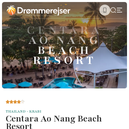
CENTARA
AO NANG
BEACH
RESORT
THAILAND - KRABI
Centara Ao Nang Beach
Resort