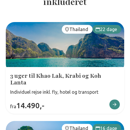
inkluderet
Thailand
22 dage
3 uger til Khao Lak, Krabi og Koh
Lanta
Individuel rejse inkl. fly, hotel og transport
14.490,-
fra
Thailand
16 dage