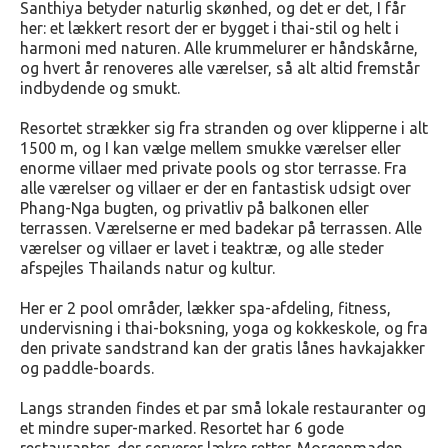
Santhiya betyder naturlig skønhed, og det er det, I får
her: et lækkert resort der er bygget i thai-stil og helt i
harmoni med naturen. Alle krummelurer er håndskårne,
og hvert år renoveres alle værelser, så alt altid fremstår
indbydende og smukt.
Resortet strækker sig fra stranden og over klipperne i alt
1500 m, og I kan vælge mellem smukke værelser eller
enorme villaer med private pools og stor terrasse. Fra
alle værelser og villaer er der en fantastisk udsigt over
Phang-Nga bugten, og privatliv på balkonen eller
terrassen. Værelserne er med badekar på terrassen. Alle
værelser og villaer er lavet i teaktræ, og alle steder
afspejles Thailands natur og kultur.
Her er 2 pool områder, lækker spa-afdeling, fitness,
undervisning i thai-boksning, yoga og kokkeskole, og fra
den private sandstrand kan der gratis lånes havkajakker
og paddle-boards.
Langs stranden findes et par små lokale restauranter og
et mindre super-marked. Resortet har 6 gode