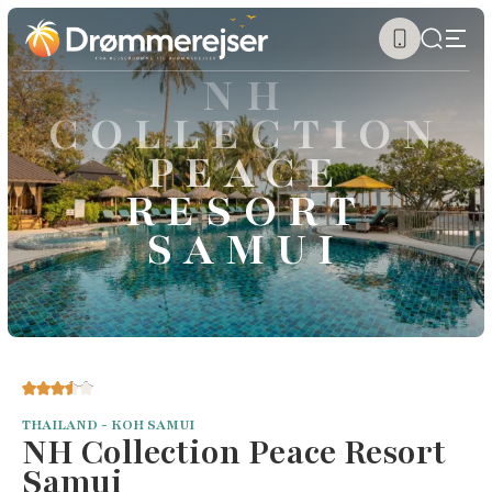
NH
COLLECTION
PEACE
RESORT
SAMUI
THAILAND - KOH SAMUI
NH Collection Peace Resort
Samui