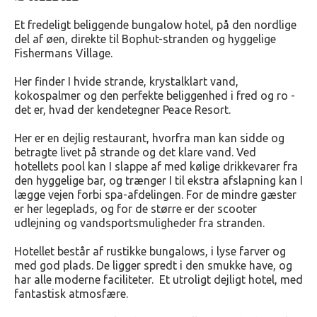
Et fredeligt beliggende bungalow hotel, på den nordlige
del af øen, direkte til Bophut-stranden og hyggelige
Fishermans Village.
Her finder I hvide strande, krystalklart vand,
kokospalmer og den perfekte beliggenhed i fred og ro -
det er, hvad der kendetegner Peace Resort.
Her er en dejlig restaurant, hvorfra man kan sidde og
betragte livet på strande og det klare vand. Ved
hotellets pool kan I slappe af med kølige drikkevarer fra
den hyggelige bar, og trænger I til ekstra afslapning kan I
lægge vejen forbi spa-afdelingen. For de mindre gæster
er her legeplads, og for de større er der scooter
udlejning og vandsportsmuligheder fra stranden.
Hotellet består af rustikke bungalows, i lyse farver og
med god plads. De ligger spredt i den smukke have, og
har alle moderne faciliteter. Et utroligt dejligt hotel, med
fantastisk atmosfære.