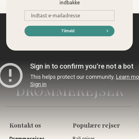
indbakke
E-
mail
*
Tilmeld
DRØMMEREJSER
Kontakt os
Populære rejser
Drømmerejser
Bali rejser