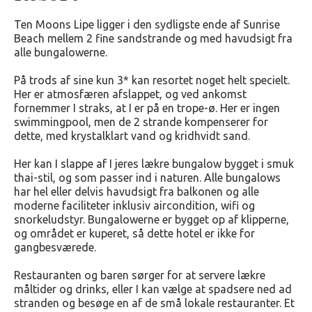
Ten Moons Lipe ligger i den sydligste ende af Sunrise
Beach mellem 2 fine sandstrande og med havudsigt fra
alle bungalowerne.
På trods af sine kun 3* kan resortet noget helt specielt.
Her er atmosfæren afslappet, og ved ankomst
fornemmer I straks, at I er på en trope-ø. Her er ingen
swimmingpool, men de 2 strande kompenserer for
dette, med krystalklart vand og kridhvidt sand.
Her kan I slappe af I jeres lækre bungalow bygget i smuk
thai-stil, og som passer ind i naturen. Alle bungalows
har hel eller delvis havudsigt fra balkonen og alle
moderne faciliteter inklusiv aircondition, wifi og
snorkeludstyr. Bungalowerne er bygget op af klipperne,
og området er kuperet, så dette hotel er ikke for
gangbesværede.
Restauranten og baren sørger for at servere lækre
måltider og drinks, eller I kan vælge at spadsere ned ad
stranden og besøge en af de små lokale restauranter. Et