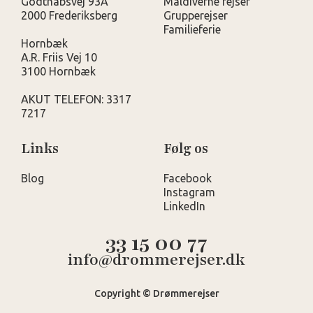
Godthåbsvej 93A
Maldiverne rejser
2000 Frederiksberg
Grupperejser
Familieferie
Hornbæk
A.R. Friis Vej 10
3100 Hornbæk
AKUT TELEFON: 3317
7217
Links
Følg os
Blog
Facebook
Instagram
LinkedIn
33 15 00 77
info@drommerejser.dk
Copyright © Drømmerejser