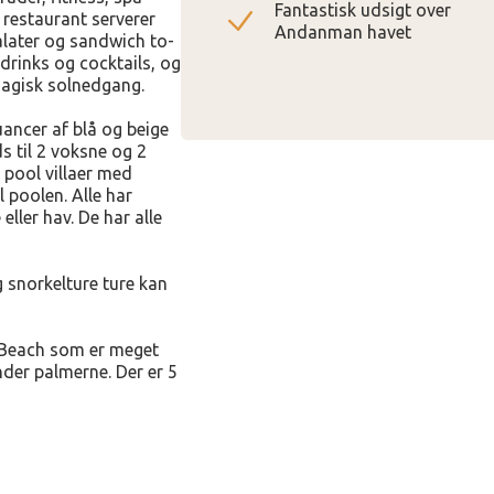
Fantastisk udsigt over
 restaurant serverer
Andanman havet
salater og sandwich to-
drinks og cocktails, og
magisk solnedgang.
nuancer af blå og beige
s til 2 voksne og 2
 pool villaer med
 poolen. Alle har
eller hav. De har alle
g snorkelture ture kan
 Beach som er meget
der palmerne. Der er 5