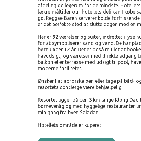
afdeling og legerum for de mindste. Hotellets
lækre måltider og i hotellets deli kan I købe 
go. Reggae Baren serverer kolde forfriskende 
er det perfekte sted at slutte dagen med en 
Her er 92 værelser og suiter, indrettet i lyse 
for at symboliserer sand og vand. De har plad
børn under 12 år. Det er også muligt at booke
havudsigt, og værelser med direkte adgang til
balkon eller terrasse med udsigt til pool, have 
moderne faciliteter.
Ønsker I at udforske øen eller tage på båd- o
resortets concierge være behjælpelig.
Resortet ligger på den 3 km lange Klong Dao
børnevenlig og med hyggelige restauranter un
min gang fra byen Saladan.
Hotellets område er kuperet.