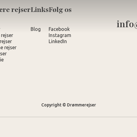
re rejser
Links
Følg os
info
r
Blog
Facebook
 rejser
Instagram
rejser
LinkedIn
e rejser
ser
ie
Copyright © Drømmerejser