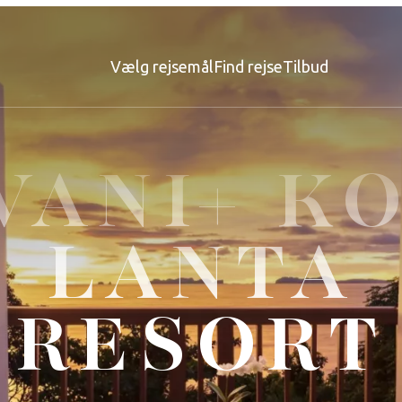
Vælg rejsemål
Find rejse
Tilbud
VANI+ K
LANTA
RESORT