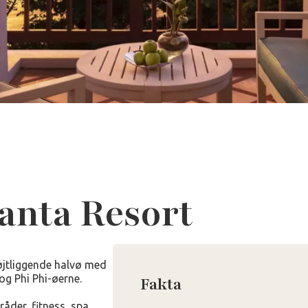
anta Resort
øjtliggende halvø med
g Phi Phi-øerne.
Fakta
råder, fitness, spa