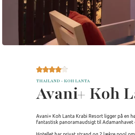
THAILAND - KOH LANTA
Avani+ Koh L
Avani+ Koh Lanta Krabi Resort ligger på en h
fantastisk panoramaudsigt til Adamanhavet o
Hotellet har privat strand og 2 lækre pool om