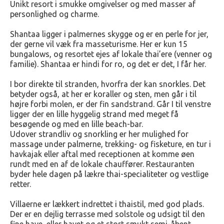
Unikt resort i smukke omgivelser og med masser af
personlighed og charme.
Shantaa ligger i palmernes skygge og er en perle for jer,
der gerne vil væk fra masseturisme. Her er kun 15
bungalows, og resortet ejes af lokale thai’ere (venner og
familie). Shantaa er hindi for ro, og det er det, I får her.
I bor direkte til stranden, hvorfra der kan snorkles. Det
betyder også, at her er koraller og sten, men går i til
højre forbi molen, er der fin sandstrand. Går I til venstre
ligger der en lille hyggelig strand med meget få
besøgende og med en lille beach-bar.
Udover strandliv og snorkling er her mulighed for
massage under palmerne, trekking- og fisketure, en tur i
havkajak eller aftal med receptionen at komme øen
rundt med en af de lokale chauffører. Restauranten
byder hele dagen på lækre thai-specialiteter og vestlige
retter.
Villaerne er lækkert indrettet i thaistil, med god plads.
Der er en dejlig terrasse med solstole og udsigt til den