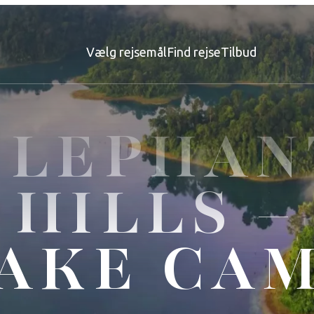
Vælg rejsemål
Find rejse
Tilbud
ELEPHAN
HILLS –
AKE CA