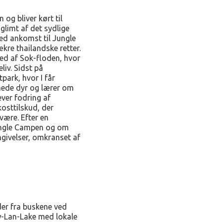
n og bliver kørt til
 glimt af det sydlige
ed ankomst til Jungle
kre thailandske retter.
ned af Sok-floden, hvor
liv. Sidst på
park, hvor I får
åede dyr og lærer om
ever fodring af
kosttilskud, der
være. Efter en
 Jungle Campen og om
givelser, omkranset af
der fra buskene ved
ow-Lan-Lake med lokale