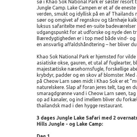
sø i Khao Sok National Park er søster resort ti
Jungle Camp. Lake Campen er et af de eneste f
verden, smukt og idyllisk på en af Thailands
søer og omgivet af regnskov og tårnhøje kalk
luksus safaritelte med en-suite badeværelser 
udgangspunkt for at udforske og nyde den tr
Bæredygtigheden er i top med både vind- og so
en ansvarlig affaldshåndtering – her bliver d
Khao Sok National Park er hjemsted for vilde 
asiatiske okse, gauren, et utal af fuglearter, 
majestætiske næsehornsfugle, forskellige abe 
krybdyr, padder og en skov af blomster. Med 
på Cheow Larn søen midt i Khao Sok er et ”mu
naturelskere. Slap af foran jeres telt, tag en d
smaragdgrønne vand i Cheow Larn søen, tag 
op ad kanaler, og ind imellem bliver du fork
thailandsk mad i den hygge restaurant.
3 dages Jungle Lake Safari med 2 overnat
Hills Jungle - og Lake Camp:
Dag 1.