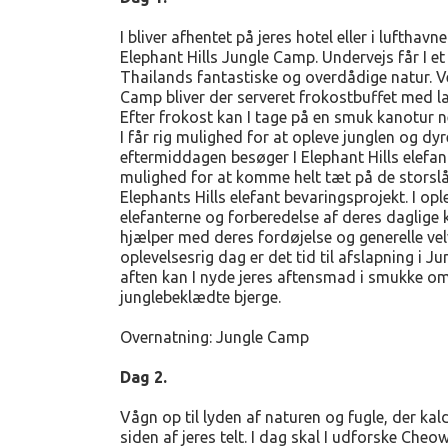
I bliver afhentet på jeres hotel eller i lufthavne
Elephant Hills Jungle Camp. Undervejs får I et
Thailands fantastiske og overdådige natur. V
Camp bliver der serveret frokostbuffet med læ
Efter frokost kan I tage på en smuk kanotur 
I får rig mulighed for at opleve junglen og dyre
eftermiddagen besøger I Elephant Hills elefant
mulighed for at komme helt tæt på de storsl
Elephants Hills elefant bevaringsprojekt. I opl
elefanterne og forberedelse af deres daglige 
hjælper med deres fordøjelse og generelle vel
oplevelsesrig dag er det tid til afslapning i
aften kan I nyde jeres aftensmad i smukke om
junglebeklædte bjerge.
Overnatning: Jungle Camp
Dag 2.
Vågn op til lyden af naturen og fugle, der kal
siden af jeres telt. I dag skal I udforske Che