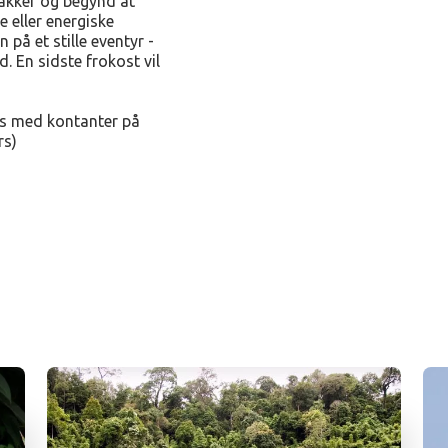
akker og begynd at
eller energiske
n på et stille eventyr -
. En sidste frokost vil
s med kontanter på
rs)