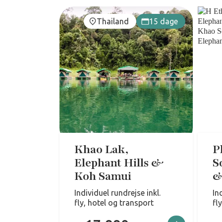
Thailand
15 dage
Khao Lak,
P
Elephant Hills &
S
Koh Samui
&
Individuel rundrejse inkl.
In
fly, hotel og transport
fl