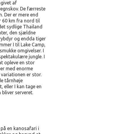
givet af
regnskov. De færreste
n. Der er mere end
 60 km fra nord til
det sydlige Thailand
anter, den sjældne
krybdyr og endda tiger
mmer I til Lake Camp,
 smukke omgivelser. I
spektakulære jungle. I
t opleve en stor
træer med enorme
variationen er stor.
de tårnhøje
, eller I kan tage en
bliver serveret.
 på en kanosafari i