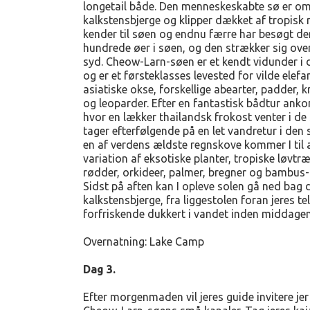
longetail både. Den menneskeskabte sø er om
kalkstensbjerge og klipper dækket af tropisk 
kender til søen og endnu færre har besøgt de
hundrede øer i søen, og den strækker sig over
syd. Cheow-Larn-søen er et kendt vidunder i 
og er et førsteklasses levested for vilde elef
asiatiske okse, forskellige abearter, padder, 
og leoparder. Efter en fantastisk bådtur anko
hvor en lækker thailandsk frokost venter i de
tager efterfølgende på en let vandretur i den 
en af verdens ældste regnskove kommer I til a
variation af eksotiske planter, tropiske løv
rødder, orkideer, palmer, bregner og bambus- 
Sidst på aften kan I opleve solen gå ned bag 
kalkstensbjerge, fra liggestolen foran jeres telt
forfriskende dukkert i vandet inden middagen 
Overnatning: Lake Camp
Dag 3.
Efter morgenmaden vil jeres guide invitere jer