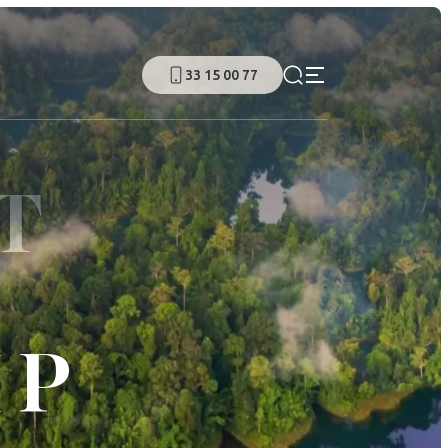
33 15 00 77
T
MP