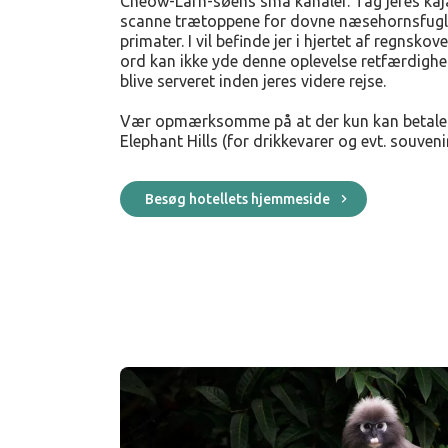
Cheow-Larn-søens små kanaler. Tag jeres kaj
scanne trætoppene for dovne næsehornsfugle 
primater. I vil befinde jer i hjertet af regnskove
ord kan ikke yde denne oplevelse retfærdighed
blive serveret inden jeres videre rejse.
Vær opmærksomme på at der kun kan betale
Elephant Hills (for drikkevarer og evt. souveni
Besøg hotellets hjemmeside