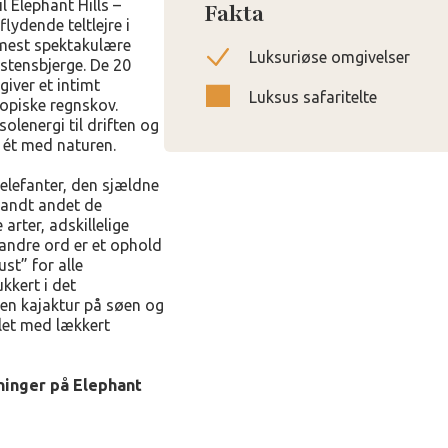
l Elephant Hills –
Fakta
lydende teltlejre i
 mest spektakulære
Luksuriøse omgivelser
stensbjerge. De 20
giver et intimt
Luksus safaritelte
opiske regnskov.
lenergi til driften og
u ét med naturen.
elefanter, den sjældne
blandt andet de
arter, adskillelige
andre ord er et ophold
st” for alle
ukkert i det
en kajaktur på søen og
ælet med lækkert
ninger på Elephant