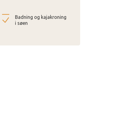
Badning og kajakroning
i søen