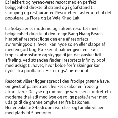
Et lækkert og nyrenoveret resort med en perfekt
beliggenhed direkte til strand og i gåafstand til
shopping og restauranter. Resortet er søsterhotel til det
populære La Flora og La Vela Khao Lak.
La Solaya er et moderne og stilrent resortet med
beliggenhed direkte til den rolige Bang Niang Beach. I
hjertet af resortet ligge den ene af resortets
swimmingpools, hvor I kan nyde solen eller slappe af
med en god bog. Rækker af palmer giver en skøn,
tropisk atmosfære og skygge til jer, der ønsker lidt
afkøling. Ved stranden finder I resortets infinity pool
med udsigt til havet, hvor kolde forfriskninger kan
nydes fra poolbaren. Her er også børnepool.
Resortet villaer ligger spredt i den frodige grønne have,
omgivet af palmetræer, hvilket skaber en fredelig
atmosfære. De lyse og rummelige værelser er indrettet i
moderne thai-stil med lyse og rolige pastelfarver med
udsigt til de grønne omgivelser fra balkonen.
Her er enkelte 2-bedroom værelser og familie villaer
med plads til 5 personer.