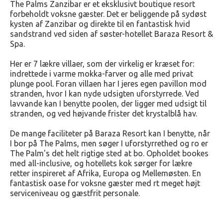
The Palms Zanzibar er et eksklusivt boutique resort
forbeholdt voksne gæster. Det er beliggende på sydøst
kysten af Zanzibar og direkte til en fantastisk hvid
sandstrand ved siden af søster-hotellet Baraza Resort &
Spa.
Her er 7 lækre villaer, som der virkelig er kræset for:
indrettede i varme mokka-farver og alle med privat
plunge pool. Foran villaen har I jeres egen pavillon mod
stranden, hvor I kan nyde udsigten uforstyrrede. Ved
lavvande kan I benytte poolen, der ligger med udsigt til
stranden, og ved højvande frister det krystalblå hav.
De mange faciliteter på Baraza Resort kan I benytte, når
I bor på The Palms, men søger I uforstyrrethed og ro er
The Palm's det helt rigtige sted at bo. Opholdet bookes
med all-inclusive, og hotellets kok sørger for lækre
retter inspireret af Afrika, Europa og Mellemøsten. En
fantastisk oase for voksne gæster med rt meget højt
serviceniveau og gæstfrit personale.