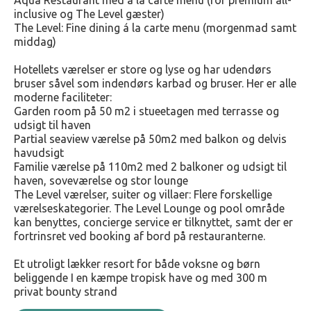
Aqua Restaurant med á la carte menu (for premium all-
inclusive og The Level gæster)
The Level: Fine dining á la carte menu (morgenmad samt
middag)
Hotellets værelser er store og lyse og har udendørs
bruser såvel som indendørs karbad og bruser. Her er alle
moderne faciliteter:
Garden room på 50 m2 i stueetagen med terrasse og
udsigt til haven
Partial seaview værelse på 50m2 med balkon og delvis
havudsigt
Familie værelse på 110m2 med 2 balkoner og udsigt til
haven, soveværelse og stor lounge
The Level værelser, suiter og villaer: Flere forskellige
værelseskategorier. The Level Lounge og pool område
kan benyttes, concierge service er tilknyttet, samt der er
fortrinsret ved booking af bord på restauranterne.
Et utroligt lækker resort for både voksne og børn
beliggende I en kæmpe tropisk have og med 300 m
privat bounty strand