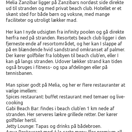
Melia Zanzibar ligger på Zanzibars nordøst side direkte
ud til stranden og med privat beach club. Hotellet er et
skønt sted for både børn og voksne, med mange
faciliteter og utroligt lækker mad.
Her kan I nyde udsigten fra infinity poolen og gå direkte
herfra ned på stranden. Resortets beach club ligger i den
fjerneste ende af resortområdet, og her kan I slappe af
på en blændende hvid sandstrand omkranset af palmer.
Der kører golfbiler fra lobbyen til beach club'en, eller I
kan gå langs stranden. Udover lækker strand kan tiden
også bruges i fitness- og spa afdelingen eller på
tennisbanen.
Man spiser godt på Melia, og her er flere restauranter at
vælge imellem:
Spices restaurant: buffet restaurant med temaer og live-
cooking
Gabi Beach Bar: findes i beach club'en 1 km nede af
stranden. Her serveres lækre grillede retter. Der kører
golfbiler hertil.
Jetty Lounge: Tapas og drinks på bådebroen.