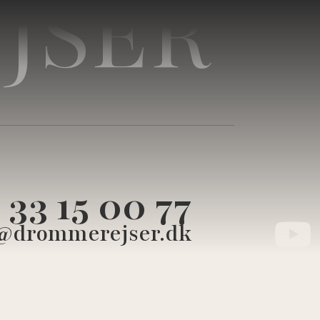
JSER
33 15 00 77
@drommerejser.dk