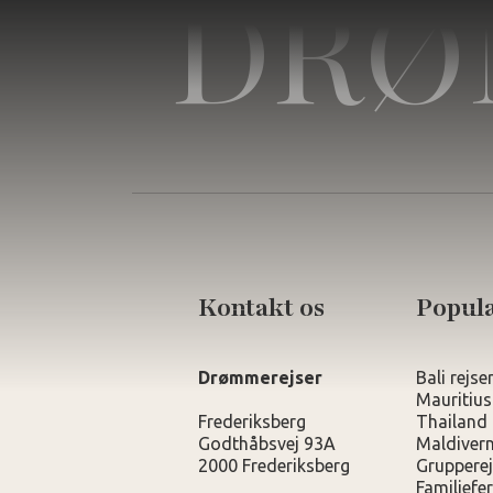
DRØ
Kontakt os
Populæ
Drømmerejser
Bali rejse
Mauritius
Frederiksberg
Thailand 
Godthåbsvej 93A
Maldivern
2000 Frederiksberg
Grupperej
Familiefer