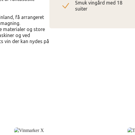
Smuk vingård med 18
suiter
inland, få arrangeret
nsmagning.
e materialer og store
askiner og ved
ts vin der kan nydes på