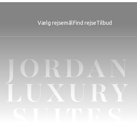
Vælg rejsemål
Find rejse
Tilbud
JORDAN
LUXURY
SUITES