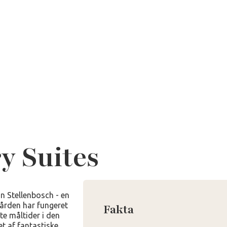
y Suites
n Stellenbosch - en
ården har fungeret
Fakta
te måltider i den
t af fantastiske