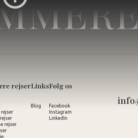
MMERE
re rejser
Links
Følg os
info
r
Blog
Facebook
 rejser
Instagram
rejser
LinkedIn
e rejser
ser
ie