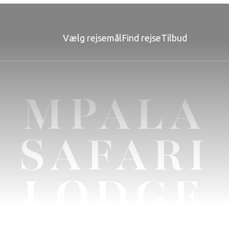
Vælg rejsemål
Find rejse
Tilbud
MPALA
SAFARI
LODGE