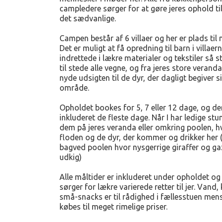
campledere sørger for at gøre jeres ophold ti
det sædvanlige.
Campen består af 6 villaer og her er plads til
Det er muligt at få opredning til barn i villaern
indrettede i lækre materialer og tekstiler så 
til stede alle vegne, og fra jeres store verand
nyde udsigten til de dyr, der dagligt begiver
område.
Opholdet bookes for 5, 7 eller 12 dage, og d
inkluderet de fleste dage. Når I har ledige stu
dem på jeres veranda eller omkring poolen, hvo
floden og de dyr, der kommer og drikker her 
bagved poolen hvor nysgerrige giraffer og gaz
udkig)
Alle måltider er inkluderet under opholdet o
sørger for lækre varierede retter til jer. Vand
små-snacks er til rådighed i fællesstuen men
købes til meget rimelige priser.