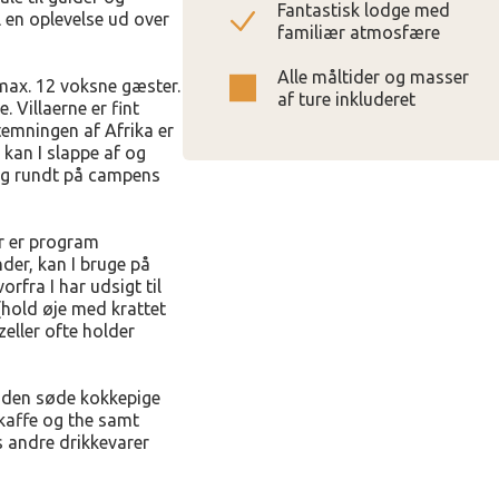
Fantastisk lodge med
l en oplevelse ud over
familiær atmosfære
Alle måltider og masser
 max. 12 voksne gæster.
af ture inkluderet
e. Villaerne er fint
stemningen af Afrika er
a kan I slappe af og
 sig rundt på campens
er er program
nder, kan I bruge på
rfra I har udsigt til
(hold øje med krattet
eller ofte holder
g den søde kokkepige
, kaffe og the samt
s andre drikkevarer