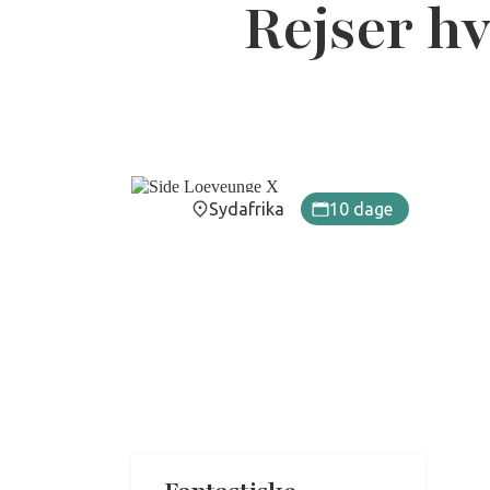
Rejser hv
Sydafrika
10 dage