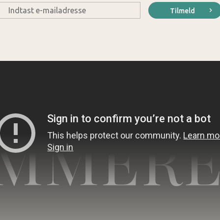
E-
Tilmeld
mail
*
MMERE