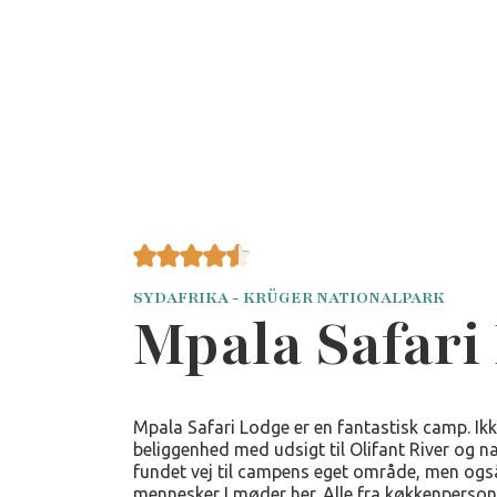
SYDAFRIKA - KRÜGER NATIONALPARK
Mpala Safari
Mpala Safari Lodge er en fantastisk camp. Ikk
beliggenhed med udsigt til Olifant River og 
fundet vej til campens eget område, men ogs
mennesker I møder her. Alle fra køkkenpersona