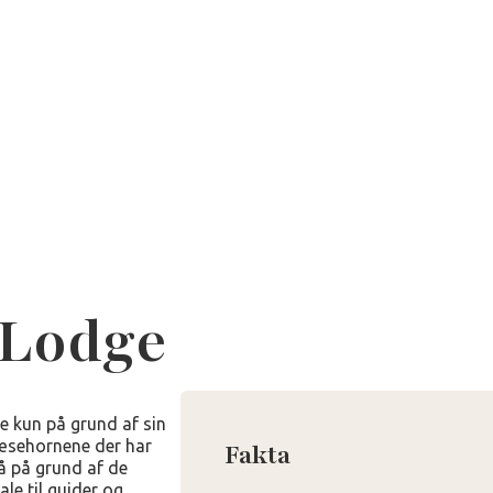
 Lodge
e kun på grund af sin
næsehornene der har
Fakta
å på grund af de
le til guider og