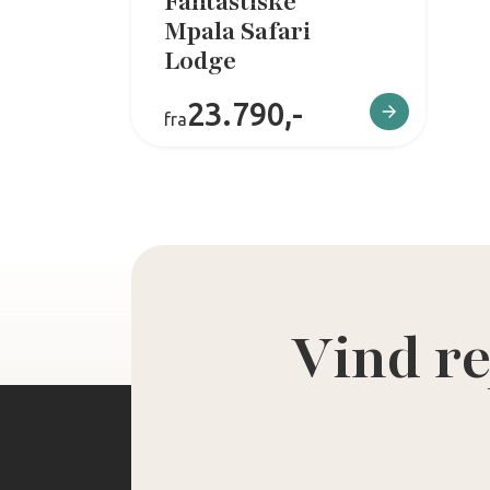
Fantastiske
Mpala Safari
Lodge
23.790,-
fra
Vind re