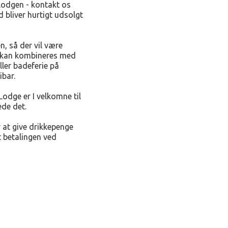
e lodgen - kontakt os
d bliver hurtigt udsolgt
, så der vil være
 kan kombineres med
ller badeferie på
ibar.
Lodge er I velkomne til
ede det.
er at give drikkepenge
t betalingen ved