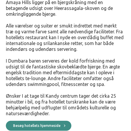
Amaya Hills ligger på en bjergskråning med en
betagende udsigt over Heerassagala-skoven og de
omkringliggende bjerge.
Alle værelser og suiter er smukt indrettet med mørkt
træ og varme farve samt alle nødvendige faciliteter. Fra
hotellets restaurant kan I nyde en overdådig buffet med
internationale og srilankanske retter, som har både
indendørs og udendørs servering.
I Dumbara baren serveres der kold forfriskning med
udsigt til de fantastiske skovbeklædte bjerge. En ægte
engelsk tradition med eftermiddagste kan I opleve i
hotellets te-lounge. Andre faciliteter omfatter også
udendørs swimmingpool, fitnesscenter og spa.
Ønsker I at tage til Kandy centrum tager det cirka 25
minutter i bil, og fra hotellet turskranke kan de være
behjælpelig med udflugter til områdets kulturelle og
naturseværdigheder.
Besøg hotellets hjemmeside