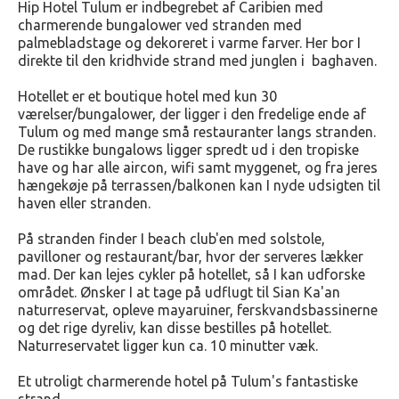
Hip Hotel Tulum er indbegrebet af Caribien med
charmerende bungalower ved stranden med
palmebladstage og dekoreret i varme farver. Her bor I
direkte til den kridhvide strand med junglen i baghaven.
Hotellet er et boutique hotel med kun 30
værelser/bungalower, der ligger i den fredelige ende af
Tulum og med mange små restauranter langs stranden.
De rustikke bungalows ligger spredt ud i den tropiske
have og har alle aircon, wifi samt myggenet, og fra jeres
hængekøje på terrassen/balkonen kan I nyde udsigten til
haven eller stranden.
På stranden finder I beach club'en med solstole,
pavilloner og restaurant/bar, hvor der serveres lækker
mad. Der kan lejes cykler på hotellet, så I kan udforske
området. Ønsker I at tage på udflugt til Sian Ka'an
naturreservat, opleve mayaruiner, ferskvandsbassinerne
og det rige dyreliv, kan disse bestilles på hotellet.
Naturreservatet ligger kun ca. 10 minutter væk.
Et utroligt charmerende hotel på Tulum's fantastiske