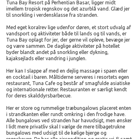
Tuna Bay Resort på Perhentian Basar, ligger midt
imellem tropisk regnskov og det azurblå vand. Glæd jer
til snorkling i verdensklasse fra stranden.
Med eget koralrev lige udenfor døren, et stort udvalg af
vandsport og aktiviteter både til lands og til vands, er
Tuna Bay oplagt for jer, der gerne vil opleve, bevæge jer
og være sammen. De daglige aktiviteter på hotellet
byder blandt andet på snorkling eller dykning,
kajaksejlads eller vandring i junglen.
Her kan I slappe af med en dejlig massage i spaen eller
en cocktail i baren. Måltiderne serveres i resortets egen
restaurant, Tuna Cafe og består af smagfulde asiatiske
og internationale retter. Restauranten er særligt kendt
for deres skalddyrsbarbecue.
Her er store og rummelige træbungalows placeret enten
i strandkanten eller rundt omkring i den frodige have.
Alle bungalows ved stranden har havudsigt, men ønsker
I lidt mere privatliv skal I vælge de mere tilbagetrukne
bungalows med udsigt til de kølige bjerge og