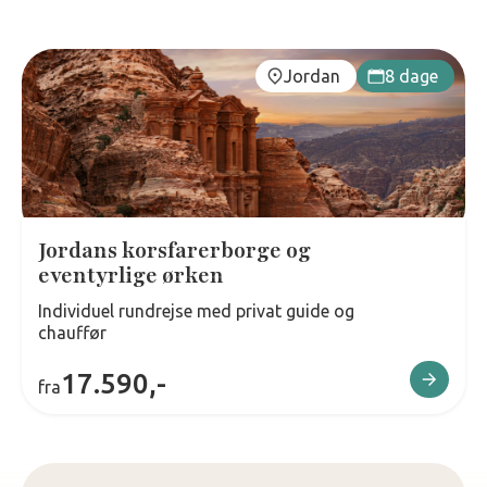
Jordan
8 dage
Jordans korsfarerborge og
eventyrlige ørken
Individuel rundrejse med privat guide og
chauffør
17.590,-
fra