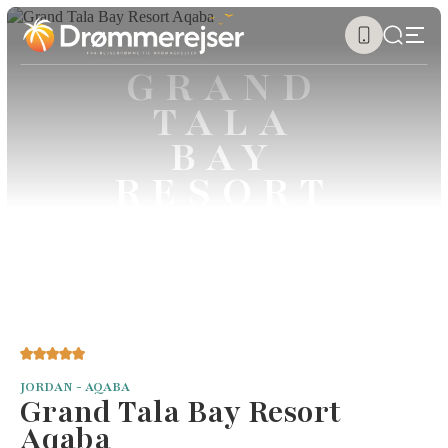
GRAND
TALA
BAY
RESORT
AQABA
JORDAN - AQABA
Grand Tala Bay Resort
Aqaba