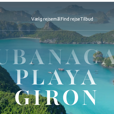
Vælg rejsemål
Find rejse
Tilbud
UBANAC
PLAYA
GIRON