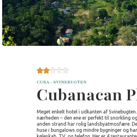
CUBA - SVINEBUGTEN
Cubanacan P
Meget enkelt hotel i udkanten af Svinebugten. 
nærheden – den ene er perfekt til snorkling 
anden strand har rolig landsbyatmosfære. De 
huse i bungalows og mindre bygninger og har 
køleskab, TV, og telefon. Her er 4 restauranter