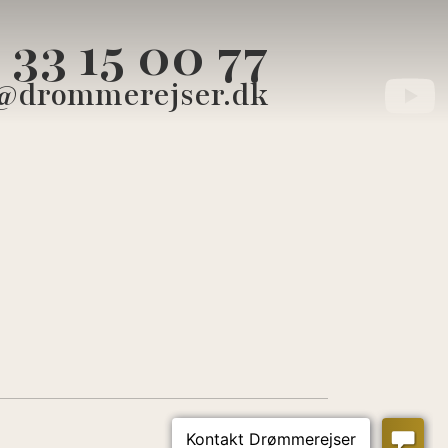
33 15 00 77
@drommerejser.dk