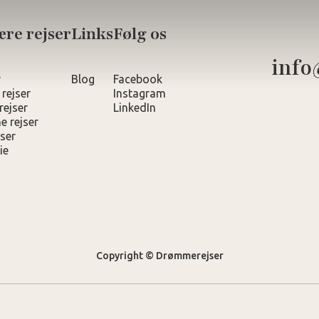
re rejser
Links
Følg os
info
r
Blog
Facebook
 rejser
Instagram
rejser
LinkedIn
e rejser
ser
ie
Copyright © Drømmerejser