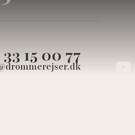
33 15 00 77
@drommerejser.dk