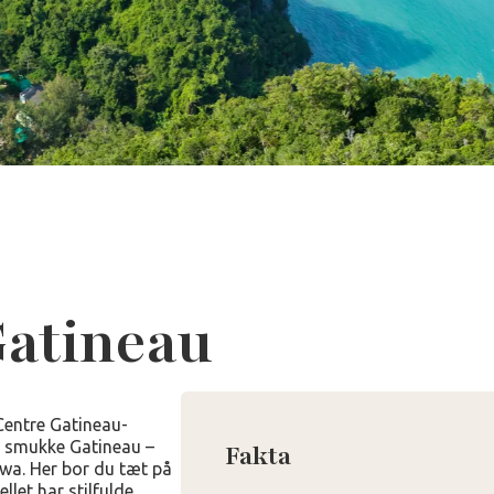
Gatineau
Centre Gatineau-
 smukke Gatineau –
Fakta
wa. Her bor du tæt på
llet har stilfulde