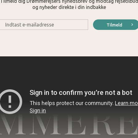
Tilmeld dig Drømmerejsers nyhedsbrev og modtag rejsetilbu
og nyheder direkte i din indbakke
E-
Tilmeld
mail
*
MMERE