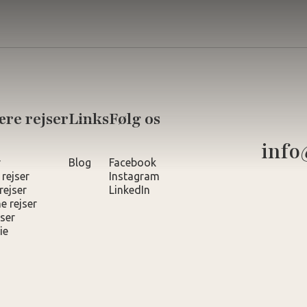
re rejser
Links
Følg os
info
r
Blog
Facebook
 rejser
Instagram
rejser
LinkedIn
e rejser
ser
ie