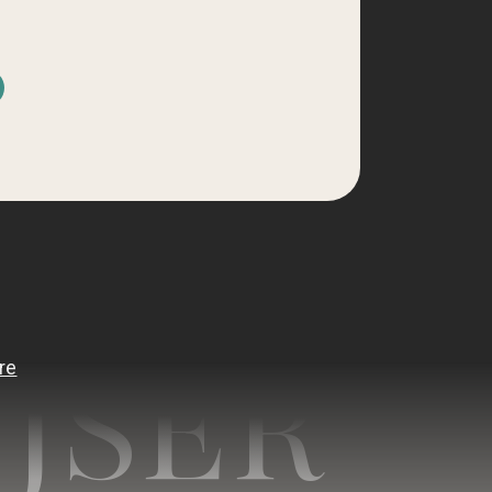
d
JSER