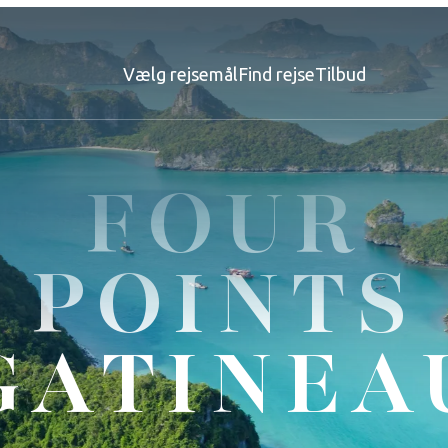
Vælg rejsemål
Find rejse
Tilbud
FOUR
POINTS
GATINEA