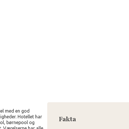
tel med en god
igheder. Hotellet har
Fakta
ool, børnepool og
. Værelserne har alle