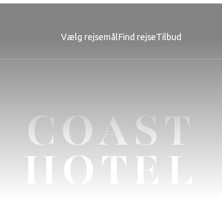
Vælg rejsemål
Find rejse
Tilbud
COAST
HOTEL