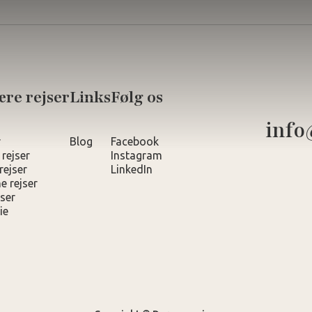
re rejser
Links
Følg os
info
r
Blog
Facebook
 rejser
Instagram
rejser
LinkedIn
e rejser
ser
ie