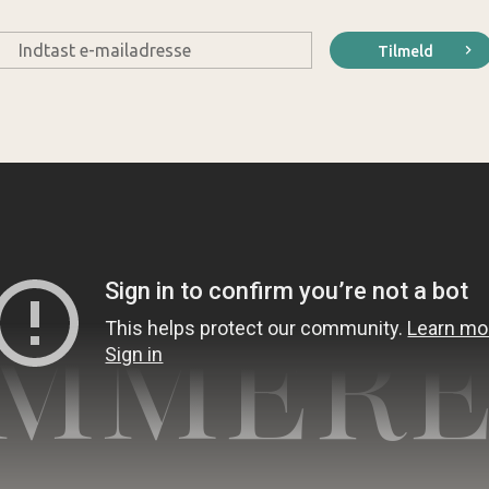
E-
Tilmeld
mail
*
MMERE