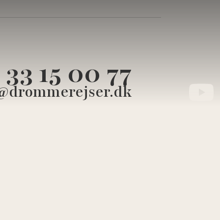
33 15 00 77
@drommerejser.dk