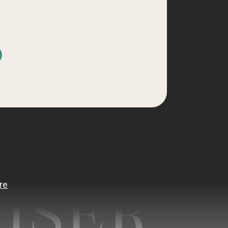
d
JSER