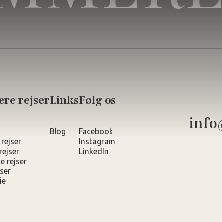
re rejser
Links
Følg os
info
r
Blog
Facebook
 rejser
Instagram
rejser
LinkedIn
e rejser
ser
ie