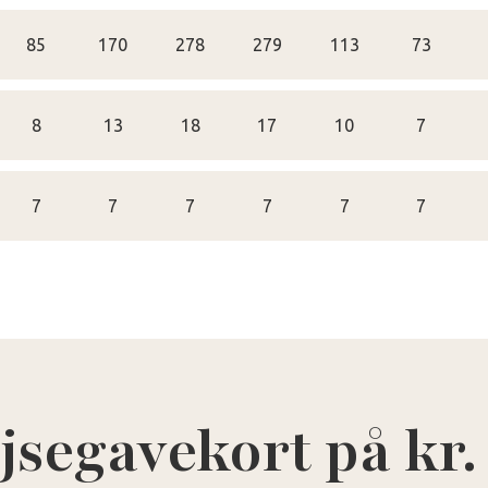
85
170
278
279
113
73
8
13
18
17
10
7
7
7
7
7
7
7
jsegavekort på kr.