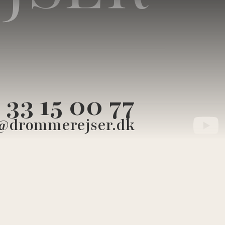
33 15 00 77
@drommerejser.dk