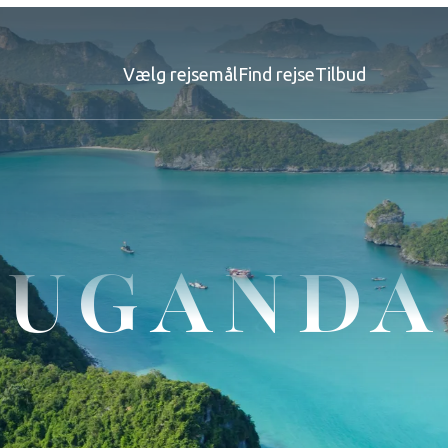
Vælg rejsemål
Find rejse
Tilbud
UGANDA