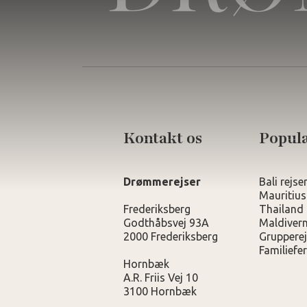
Kontakt os
Populæ
Drømmerejser
Bali rejse
Mauritius
Frederiksberg
Thailand 
Godthåbsvej 93A
Maldivern
2000 Frederiksberg
Grupperej
Familiefer
Hornbæk
A.R. Friis Vej 10
3100 Hornbæk