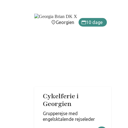
Georgien
10 dage
Cykelferie i
Georgien
Grupperejse med
engelsktalende rejseleder