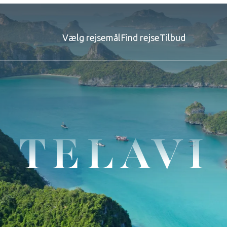
Vælg rejsemål
Find rejse
Tilbud
TELAVI