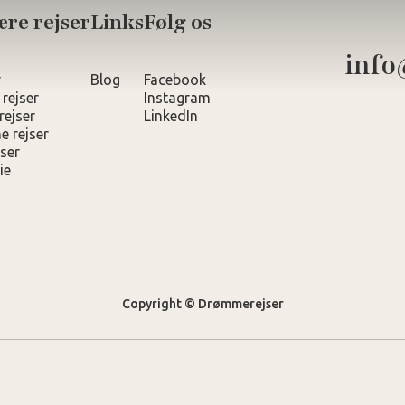
re rejser
Links
Følg os
info
r
Blog
Facebook
 rejser
Instagram
rejser
LinkedIn
e rejser
ser
ie
Copyright © Drømmerejser