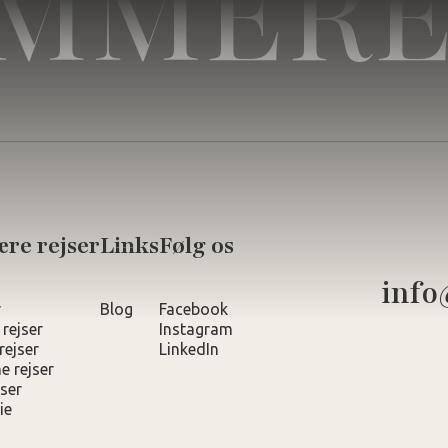
MMERE
re rejser
Links
Følg os
info
r
Blog
Facebook
 rejser
Instagram
rejser
LinkedIn
e rejser
ser
ie