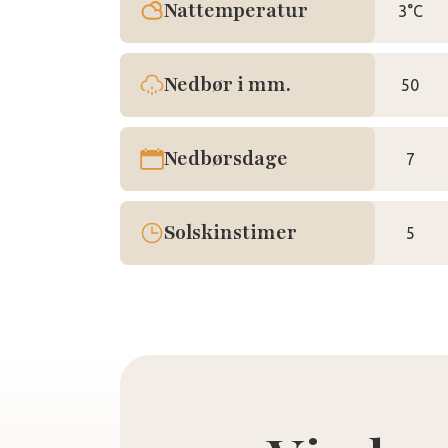
Nattemperatur
3°C
Nedbør i mm.
50
Nedbørsdage
7
Solskinstimer
5