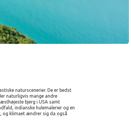
stiske naturscenerier. De er bedst
er naturligvis mange andre
 næsthøjeste bjerg i USA samt
ndfald, indianske hulemalerier og en
et, og klimaet ændrer sig da også