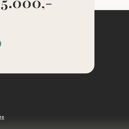
 5.000,-
d