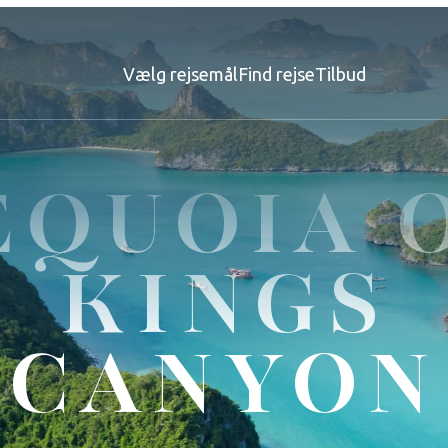
Vælg rejsemål
Find rejse
Tilbud
EQUOIA 
KINGS
CANYON