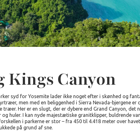
g Kings Canyon
ker syd for Yosemite lader ikke noget efter i skønhed og fanta
rtræer, men med en beliggenhed i Sierra Nevada-bjergene er d
e træer. Her er en slugt, der er dybere end Grand Canyon, det
r og huler. I kan nyde majestætiske granitklipper, buldrende va
orskellen i parkerne er stor – fra 450 til 4.418 meter over hav
lukkede på grund af sne.