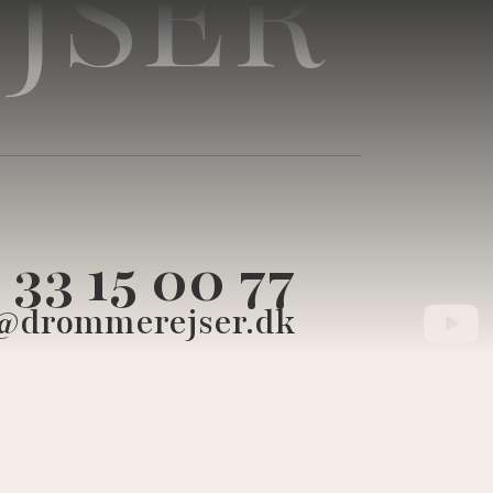
JSER
33 15 00 77
@drommerejser.dk