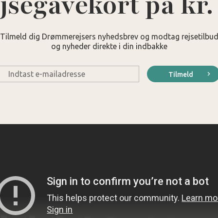
jsegavekort på kr.
Tilmeld dig Drømmerejsers nyhedsbrev og modtag rejsetilbu
og nyheder direkte i din indbakke
E-
Tilmeld
mail
*