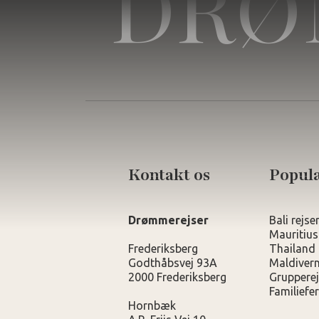
DRØ
Kontakt os
Populæ
Drømmerejser
Bali rejse
Mauritius
Frederiksberg
Thailand 
Godthåbsvej 93A
Maldivern
2000 Frederiksberg
Grupperej
Familiefer
Hornbæk