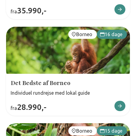
35.990,-
fra
Borneo
16 dage
Det Bedste af Borneo
Individuel rundrejse med lokal guide
28.990,-
fra
Borneo
15 dage