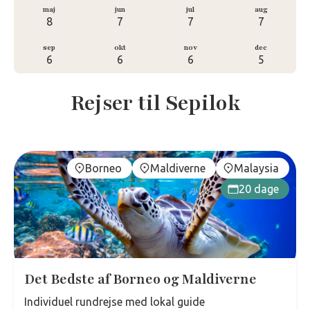
maj
jun
jul
aug
8
7
7
7
sep
okt
nov
dec
6
6
6
5
Rejser til Sepilok
Borneo
Maldiverne
Malaysia
20 dage
Det Bedste af Borneo og Maldiverne
Individuel rundrejse med lokal guide