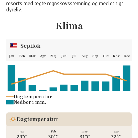
resorts med ægte regnskovsstemning og med et rigt
dyreliv.
Klima
Sepilok
Jan
Feb
Mar
Apr
Maj
Jun
Jul
Aug
Sep
Okt
Nov
Dec
Dagtemperatur
Nedbør i mm.
Dagtemperatur
jan
feb
mar
apr
29°C
30°C
31°C
32°C