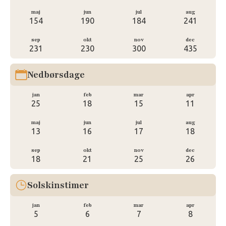
maj
jun
jul
aug
154
190
184
241
sep
okt
nov
dec
231
230
300
435
Nedbørsdage
jan
feb
mar
apr
25
18
15
11
maj
jun
jul
aug
13
16
17
18
sep
okt
nov
dec
18
21
25
26
Solskinstimer
jan
feb
mar
apr
5
6
7
8