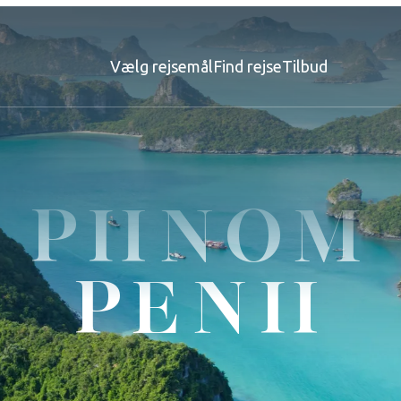
Vælg rejsemål
Find rejse
Tilbud
PHNOM
PENH