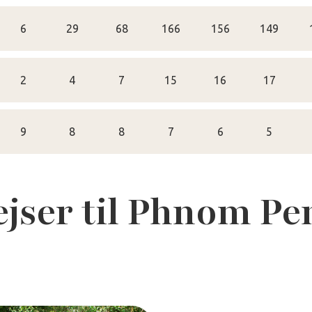
6
29
68
166
156
149
2
4
7
15
16
17
9
8
8
7
6
5
ejser til Phnom Pe