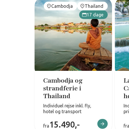
Cambodja
Thailand
17 dage
Cambodja og
L
strandferie i
C
Thailand
h
Individuel rejse inkl. fly,
In
hotel og transport
pr
15.490,-
fra
fr