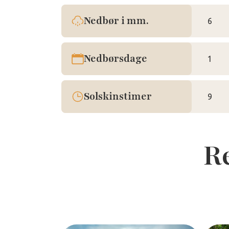
Nedbør i mm.
6
Nedbørsdage
1
Solskinstimer
9
R