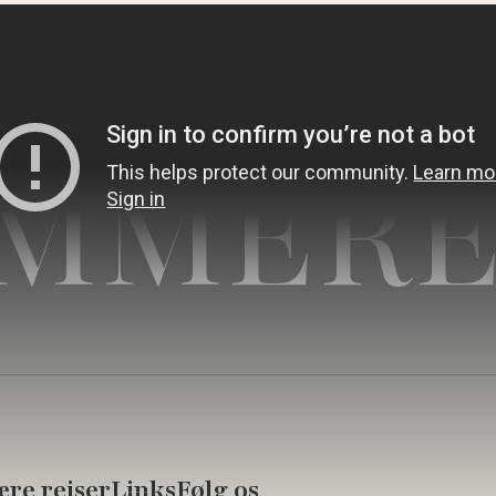
MMERE
re rejser
Links
Følg os