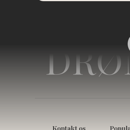
DRØ
Kontakt os
Populæ