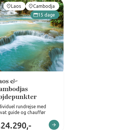
Laos
Cambodja
15 dage
aos &
ambodjas
øjdepunkter
dividuel rundrejse med
ivat guide og chauffør
24.290,-
a