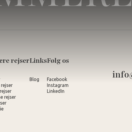
re rejser
Links
Følg os
info
r
Blog
Facebook
 rejser
Instagram
rejser
LinkedIn
e rejser
ser
ie