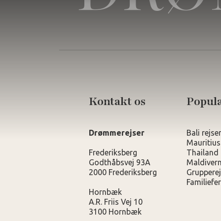
Kontakt os
Populæ
Drømmerejser
Bali rejse
Mauritius
Frederiksberg
Thailand 
Godthåbsvej 93A
Maldivern
2000 Frederiksberg
Grupperej
Familiefer
Hornbæk
A.R. Friis Vej 10
3100 Hornbæk