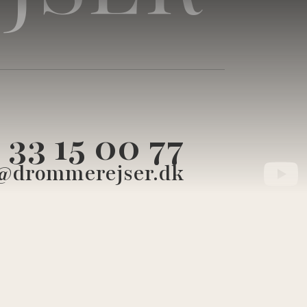
33 15 00 77
@drommerejser.dk