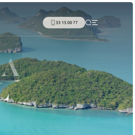
33 15 00 77
YA
L