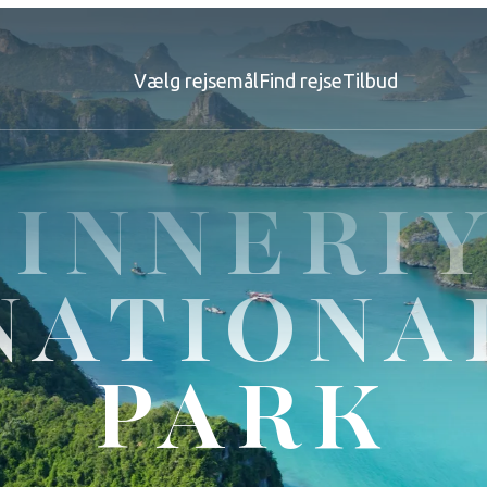
Vælg rejsemål
Find rejse
Tilbud
INNERI
NATIONA
PARK