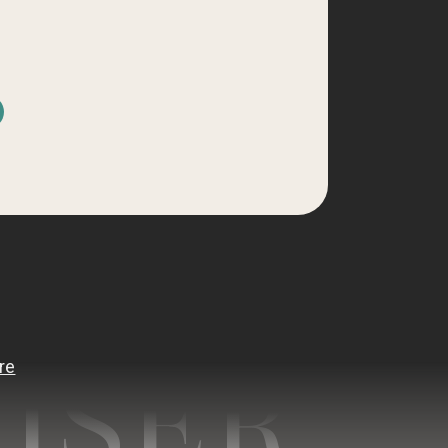
d
JSER