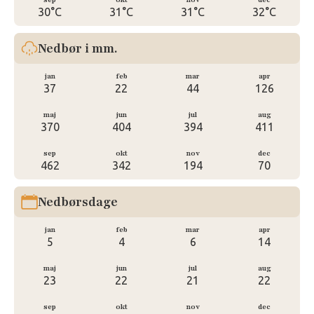
30°C
31°C
31°C
32°C
Nedbør i mm.
jan
feb
mar
apr
37
22
44
126
maj
jun
jul
aug
370
404
394
411
sep
okt
nov
dec
462
342
194
70
Nedbørsdage
jan
feb
mar
apr
5
4
6
14
maj
jun
jul
aug
23
22
21
22
sep
okt
nov
dec