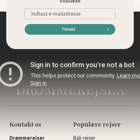
indbakke
E-
mail
*
Tilmeld
DRØMMEREJSER
Kontakt os
Populære rejser
Drømmerejser
Bali rejser