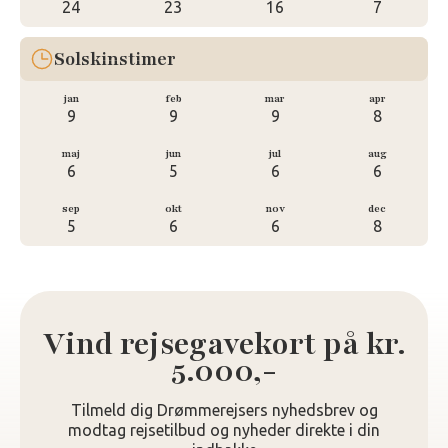
24
23
16
7
Solskinstimer
jan
feb
mar
apr
9
9
9
8
maj
jun
jul
aug
6
5
6
6
sep
okt
nov
dec
5
6
6
8
Vind rejsegavekort på kr.
5.000,-
Tilmeld dig Drømmerejsers nyhedsbrev og
modtag rejsetilbud og nyheder direkte i din