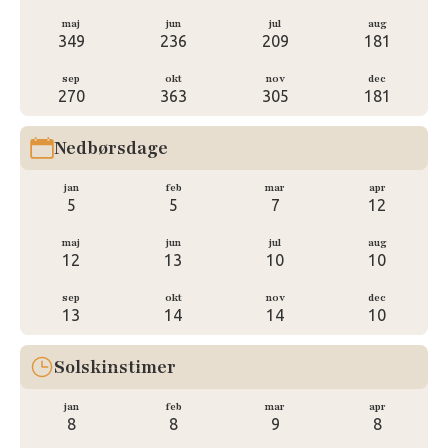
maj
jun
jul
aug
349
236
209
181
sep
okt
nov
dec
270
363
305
181
Nedbørsdage
jan
feb
mar
apr
5
5
7
12
maj
jun
jul
aug
12
13
10
10
sep
okt
nov
dec
13
14
14
10
Solskinstimer
jan
feb
mar
apr
8
8
9
8