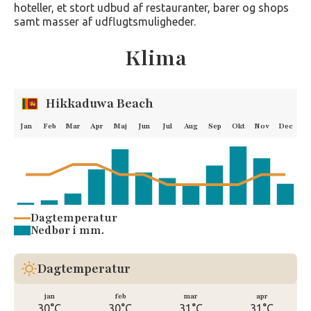
hoteller, et stort udbud af restauranter, barer og shops
samt masser af udflugtsmuligheder.
Klima
Hikkaduwa Beach
Jan
Feb
Mar
Apr
Maj
Jun
Jul
Aug
Sep
Okt
Nov
Dec
Dagtemperatur
Nedbør i mm.
Dagtemperatur
jan
feb
mar
apr
30°C
30°C
31°C
31°C