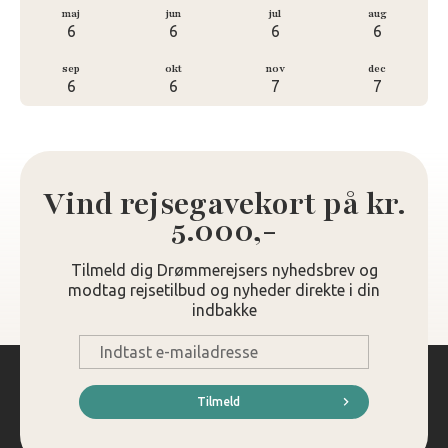
maj
jun
jul
aug
6
6
6
6
sep
okt
nov
dec
6
6
7
7
Vind rejsegavekort på kr.
5.000,-
Tilmeld dig Drømmerejsers nyhedsbrev og
modtag rejsetilbud og nyheder direkte i din
indbakke
E-
mail
*
Tilmeld