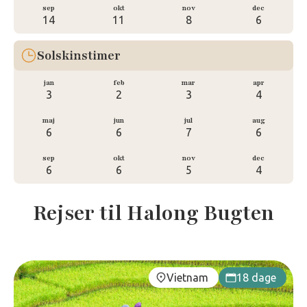
sep
okt
nov
dec
14
11
8
6
Solskinstimer
jan
feb
mar
apr
3
2
3
4
maj
jun
jul
aug
6
6
7
6
sep
okt
nov
dec
6
6
5
4
Rejser til Halong Bugten
Vietnam
18 dage