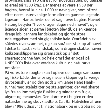
provinsen, små 170 km øst for hovedstaden, og dækker
et areal på 1500 km2. Der menes at være 1.969 øer i
bugten, hvoraf kun ca. 1.000 er navngivet, som oftest
efter deres usædvanlige form eller en gammel legende.
Ligesom i Hanoi, hviler der et sagn over bugten. Navnet
Halong betyder ”hvor dragen stiger ned i havet”, og en
legende siger, at øerne i bugten blev til, da en kæmpe
drage løb igennem landskabet og gjorde store
ødelæggelser med sin gigantiske hale. Området blev
således oversvømmet, og kun små øer stak op af havet.
I dette fantastiske landskab, som dragen skabte, hæver
kalkstensklipperne sig dramatisk op af det
smaragdgrønne hav, og hele området er også på
UNESCO´s liste over verdens kultur- og naturarvs
områder.
På vores ture i bugten kan I opleve de mange sampaner
og fiskerbåde, der snor sig mellem klipper og farverige
drypstenshuler og den godt 2 km lange Hang Hanh-
tunnel med stalaktitter og stalagmitter, der ved skarpt
lys fra en lommelygte funkler og minder om fugle,
uhyrer og mennesker. Den største ø i bugten er den
naturskønne og skovklædte ø, Cat Ba. Halvdelen af øen
blev i 1986 udnævnt til nationalpark og er utrolig rig på