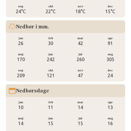
sep
okt
nov
dec
24°C
22°C
18°C
15°C
Nedbør i mm.
jan
feb
mar
apr
26
30
42
91
maj
jun
jul
aug
170
242
260
305
sep
okt
nov
dec
209
121
47
24
Nedbørsdage
jan
feb
mar
apr
10
11
14
13
maj
jun
jul
aug
14
15
15
16