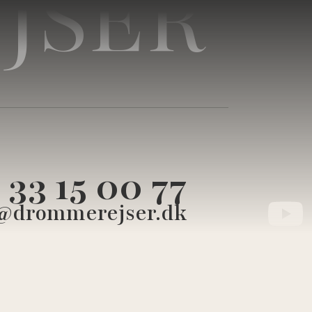
JSER
33 15 00 77
@drommerejser.dk