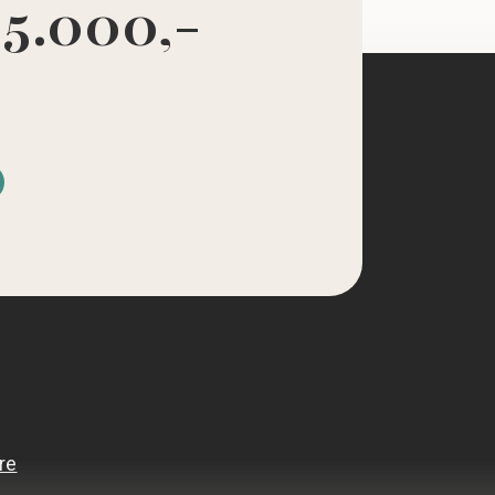
 5.000,-
d