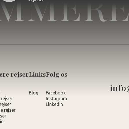
MMERE
re rejser
Links
Følg os
info
r
Blog
Facebook
 rejser
Instagram
rejser
LinkedIn
e rejser
ser
ie