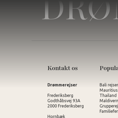
DRØ
Kontakt os
Populæ
Drømmerejser
Bali rejse
Mauritius
Frederiksberg
Thailand 
Godthåbsvej 93A
Maldivern
2000 Frederiksberg
Grupperej
Familiefer
Hornbæk