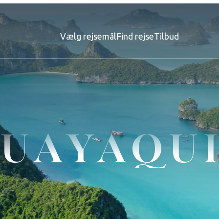
Vælg rejsemål
Find rejse
Tilbud
UAYAQU